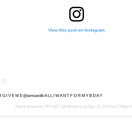
View this post on Instagram
 G I V E M E @iamcardib A L L I W A N T F O R M Y B D A Y
A post shared by
OFFSET
(@offsetyrn) on
Dec 14, 2018 at 7:05pm