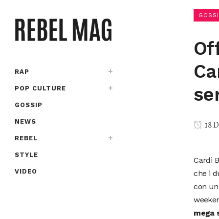
GOSSI
Of
Ca
RAP
se
POP CULTURE
GOSSIP
NEWS
18 D
REBEL
STYLE
Cardi B
VIDEO
che i d
con un 
weeke
mega s