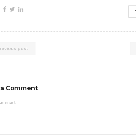
revious post
 a Comment