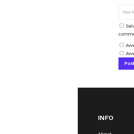
Sal
comme
Avv
Avve
INFO
About