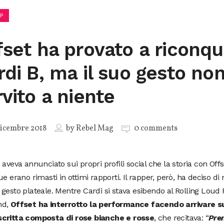
P
fset ha provato a riconqu
rdi B, ma il suo gesto no
rvito a niente
icembre 2018
by
Rebel Mag
0 comments
 aveva annunciato sui propri profili social che la storia con Offs
ue erano rimasti in ottimi rapporti. Il rapper, però, ha deciso di 
gesto plateale. Mentre Cardi si stava esibendo al Rolling Loud F
nd,
Offset ha interrotto la performance facendo arrivare s
critta composta di rose bianche e rosse
, che recitava: “
Pren