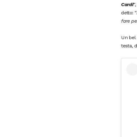
Cardi
“
detto: “
fare pe
Un bel
testa, 