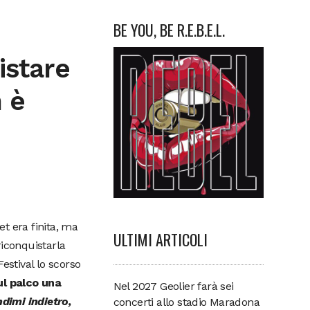
BE YOU, BE R.E.B.E.L.
istare
n è
et era finita, ma
ULTIMI ARTICOLI
riconquistarla
estival lo scorso
ul palco una
Nel 2027 Geolier farà sei
dimi indietro,
concerti allo stadio Maradona