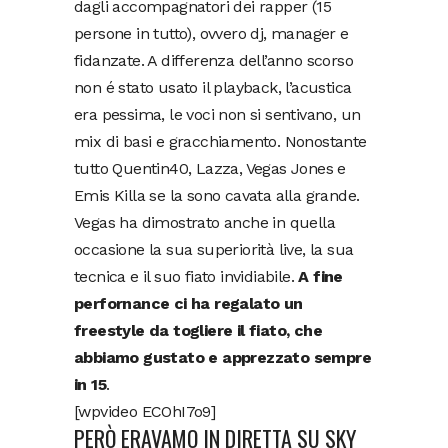
dagli accompagnatori dei rapper (15
persone in tutto), ovvero dj, manager e
fidanzate. A differenza dell’anno scorso
non é stato usato il playback, l’acustica
era pessima, le voci non si sentivano, un
mix di basi e gracchiamento. Nonostante
tutto Quentin40, Lazza, Vegas Jones e
Emis Killa se la sono cavata alla grande.
Vegas ha dimostrato anche in quella
occasione la sua superiorità live, la sua
tecnica e il suo fiato invidiabile.
A fine
perfornance ci ha regalato un
freestyle da togliere il fiato, che
abbiamo gustato e apprezzato sempre
in 15
.
[wpvideo ECOhI7o9]
PERÒ ERAVAMO IN DIRETTA SU SKY