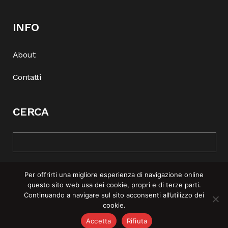
INFO
About
Contatti
CERCA
Per offrirti una migliore esperienza di navigazione online
questo sito web usa dei cookie, propri e di terze parti.
Continuando a navigare sul sito acconsenti all’utilizzo dei
cookie.
© COPYRIGHT 2025 | REBEL MAG —
PRIVACY POLICY
–
COOKIE
Accetta
Rifiuta
POLICY