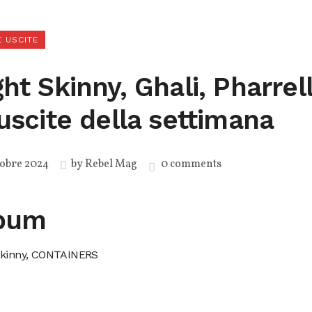
 USCITE
ht Skinny, Ghali, Pharrell
 uscite della settimana
tobre 2024
by
Rebel Mag
0 comments
bum
Skinny, CONTAINERS