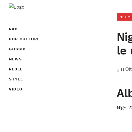
NUOVE
RAP
Nig
POP CULTURE
le
GOSSIP
NEWS
11 Ot
REBEL
STYLE
Al
VIDEO
Night 