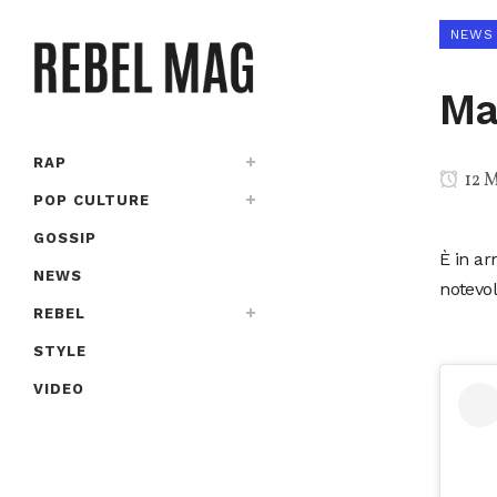
NEWS
Ma
RAP
12 
POP CULTURE
GOSSIP
È in ar
NEWS
notevo
REBEL
STYLE
VIDEO