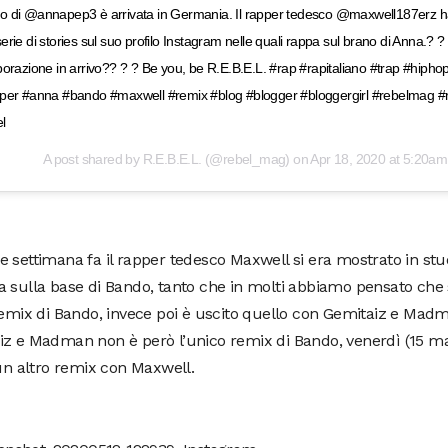
 di @annapep3 è arrivata in Germania. Il rapper tedesco @maxwell187erz ha 
erie di stories sul suo profilo Instagram nelle quali rappa sul brano di Anna.? ?
borazione in arrivo?? ? ? Be you, be R.E.B.E.L. #rap #rapitaliano #trap #hiphop
pper #anna #bando #maxwell #remix #blog #blogger #bloggergirl #rebelmag 
l
A post shared by
R.E.B.E.L.
(@rebel_mag) on
Apr 18, 2020 at 5:20a
 settimana fa il rapper tedesco Maxwell si era mostrato in st
 sulla base di Bando, tanto che in molti abbiamo pensato che
remix di Bando, invece poi è uscito quello con Gemitaiz e Mad
iz e Madman non è però l’unico remix di Bando, venerdì (15 ma
 un altro remix con Maxwell.