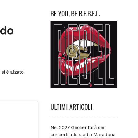
BE YOU, BE R.E.B.E.L.
ndo
 si è alzato
ULTIMI ARTICOLI
Nel 2027 Geolier farà sei
concerti allo stadio Maradona