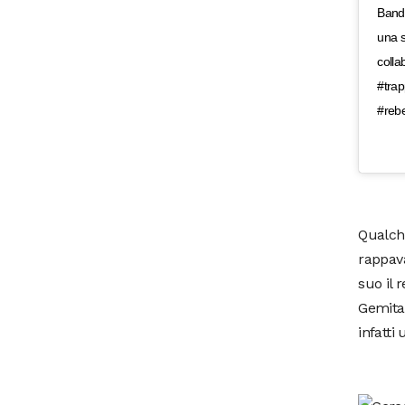
Bando
una s
colla
#tra
#rebe
Qualche
rappava
suo il 
Gemita
infatti