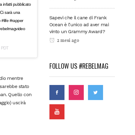
infatti pubblicato
 Ci sarà una
Sapevi che il cane di Frank
 #life #rapper
Ocean è l’unico ad aver mai
#rebelmagvideo
vinto un Grammy Award?
2 mesi ago
m PDT
FOLLOW US #REBELMAG
udio mentre
 sarebbe stato
man. Quello con
ggio) uscirà