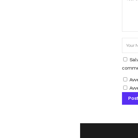
Sal
comme
Avv
Avve