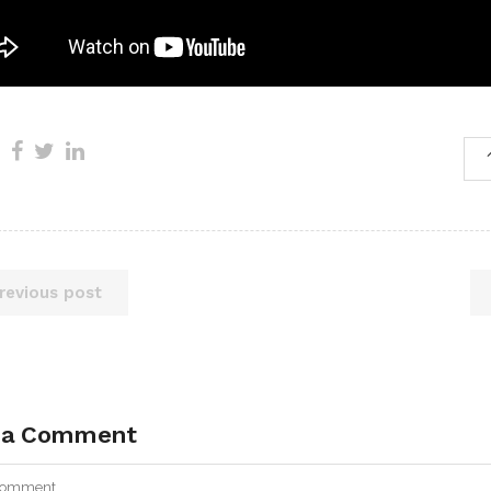
revious post
 a Comment