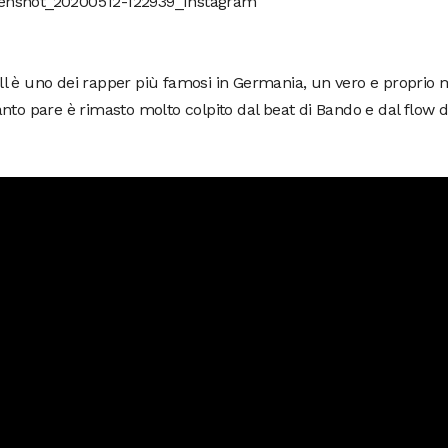
 è uno dei rapper più famosi in Germania, un vero e proprio m
nto pare è rimasto molto colpito dal beat di Bando e dal flow d