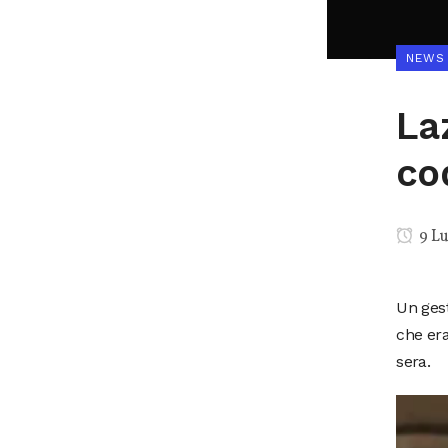
NEWS
La
co
9 Lu
Un gest
che era
sera.