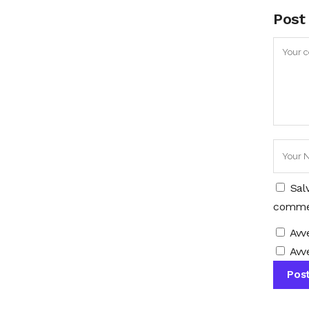
Post
Sal
comme
Avv
Avve