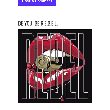
BE YOU, BE R.E.B.E.L.