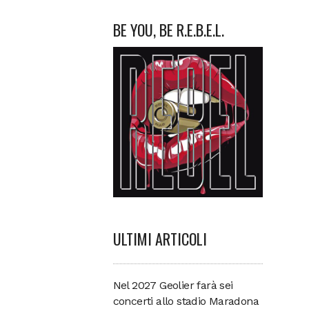
BE YOU, BE R.E.B.E.L.
ULTIMI ARTICOLI
Nel 2027 Geolier farà sei
concerti allo stadio Maradona