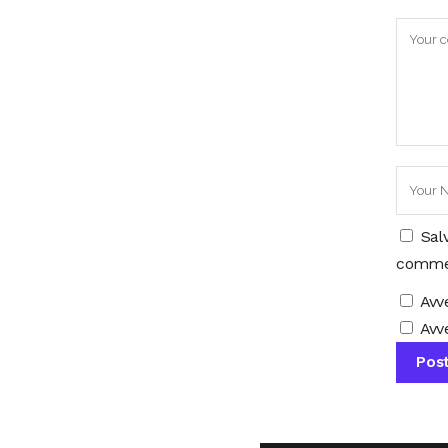
Sal
comme
Avv
Avve