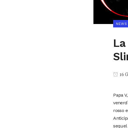
NEWS
La 
Sl
16 
Papa V,
venerdì
rosso e
Anticip
sequel 