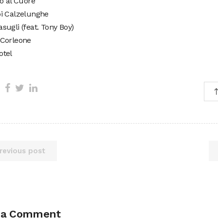
itto al Cuore
ippi Calzelunghe
imasugli (feat. Tony Boy)
to Corleone
Hotel
revious post
 a Comment