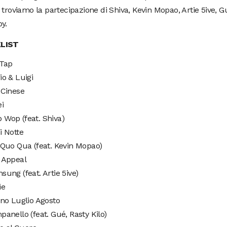
 troviamo la partecipazione di Shiva, Kevin Mopao, Artie 5ive, Gu
y.
LIST
p Tap
ario & Luigi
ar Cinese
ei
op Wop (feat. Shiva)
gni Notte
Qui Quo Qua (feat. Kevin Mopao)
ex Appeal
amsung (feat. Artie 5ive)
ie
iugno Luglio Agosto
ampanello (feat. Gué, Rasty Kilo)