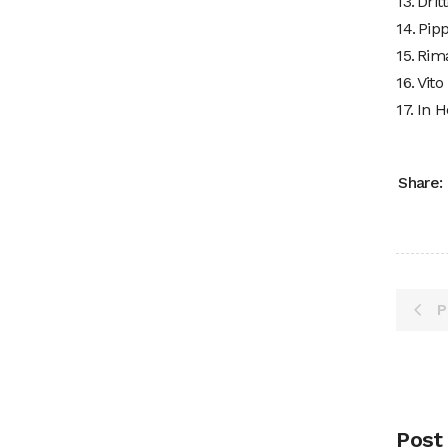
13.⁠ ⁠⁠Dr
14.⁠ ⁠⁠P
15.⁠ ⁠⁠R
16.⁠ ⁠Vi
17.⁠ ⁠In 
Share:
P
Post