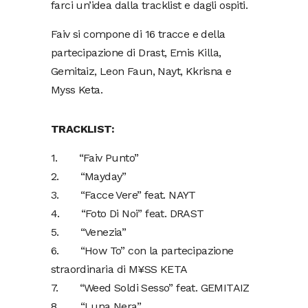
farci un’idea dalla tracklist e dagli ospiti.
Faiv si compone di 16 tracce e della
partecipazione di Drast, Emis Killa,
Gemitaiz, Leon Faun, Nayt, Kkrisna e
Myss Keta.
TRACKLIST:
1. “Faiv Punto”
2. “Mayday”
3. “Facce Vere” feat. NAYT
4. “Foto Di Noi” feat. DRAST
5. “Venezia”
6. “How To” con la partecipazione
straordinaria di M¥SS KETA
7. “Weed Soldi Sesso” feat. GEMITAIZ
8. “Luna Nera”