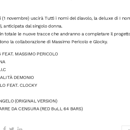
 (1 novembre) uscirà Tutti i nomi del diavolo, la deluxe di I nom
i, anticipata dal singolo donna.
in totale le nuove tracce che andranno a completare il progetto
ono la collaborazione di Massimo Pericolo e Glocky.
I6 FEAT. MASSIMO PERICOLO
NNA
.I.C
DALITÀ DEMONIO
BLO FEAT. CLOCKY
ANGELO (ORIGINAL VERSION)
BARRE DA CENSURA (RED BuLL 64 BARS)