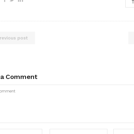
revious post
 a Comment