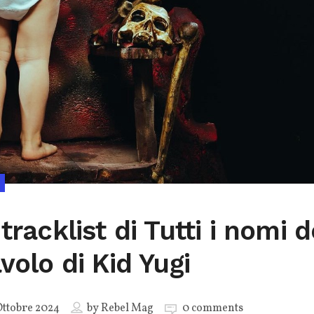
tracklist di Tutti i nomi d
volo di Kid Yugi
ttobre 2024
by
Rebel Mag
0 comments