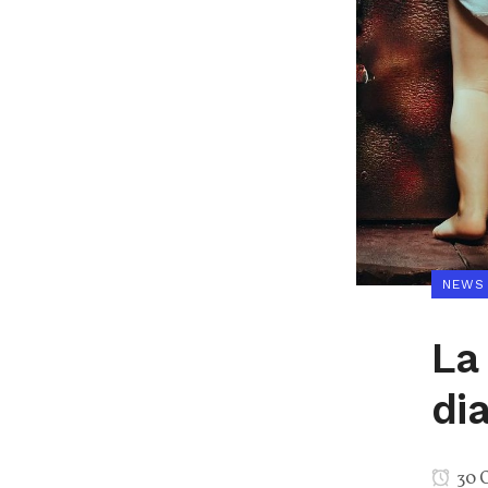
NEWS
La 
dia
30 O