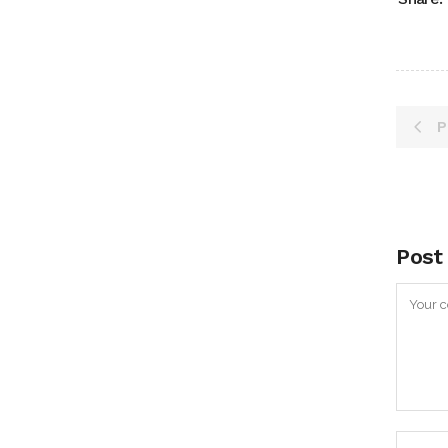
P
Post