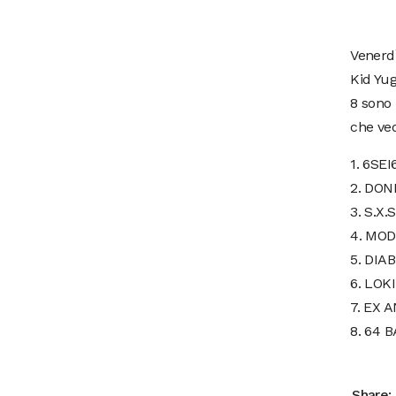
Venerdì
Kid Yug
8 sono 
che ved
1. 6SE
2. DO
3. S.X.S
4. MO
5. DIA
6. LOKI
7. EX 
8. 64 
Share: