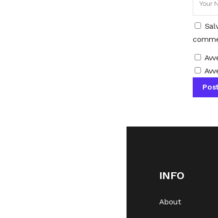
Sal
comme
Avv
Avve
INFO
About