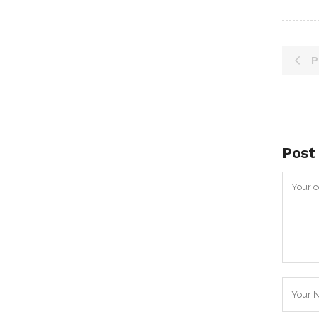
P
Post