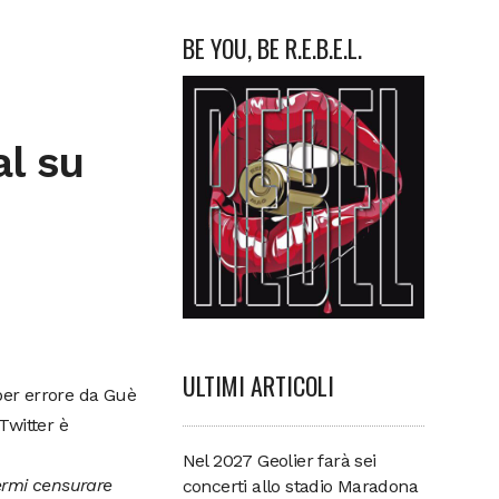
BE YOU, BE R.E.B.E.L.
l su
ULTIMI ARTICOLI
 per errore da Guè
Twitter è
Nel 2027 Geolier farà sei
vermi censurare
concerti allo stadio Maradona