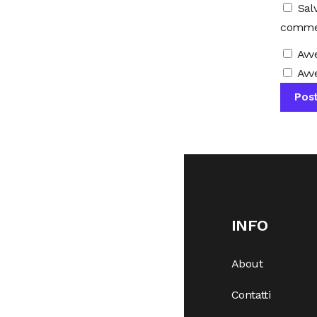
Sal
comme
Avv
Avve
INFO
About
Contatti