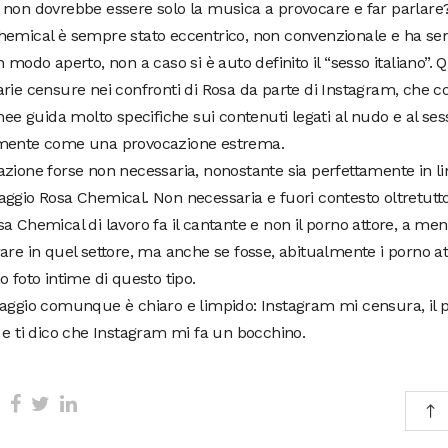
 non dovrebbe essere solo la musica a provocare e far parlare
hemical è sempre stato eccentrico, non convenzionale e ha se
n modo aperto, non a caso si è auto definito il “sesso italiano”.
arie censure nei confronti di Rosa da parte di Instagram, che
inee guida molto specifiche sui contenuti legati al nudo e al ses
mente come una provocazione estrema.
zione forse non necessaria, nonostante sia perfettamente in lin
aggio Rosa Chemical. Non necessaria e fuori contesto oltretut
a Chemical di lavoro fa il cantante e non il porno attore, a me
are in quel settore, ma anche se fosse, abitualmente i porno att
o foto intime di questo tipo.
saggio comunque è chiaro e limpido: Instagram mi censura, il 
 e ti dico che Instagram mi fa un bocchino.