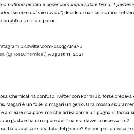
a puttana pentita e dover comunque subire l’ira di 4 perbenist
endoci sempre col mio lavoro
”, decide di non censurarsi nel ver
e pubblica una foto porno.
 instagram
pic.twitter.com/0axqgAM8Au
sa (@RosaChemical)
August 11, 2021
Rosa Chemical ha confuso Twitter con PornHub, forse credeva 
s. Magari è un folle, o magari un genio. Una mossa sicurament
 e a creare scalpore, ma che arriva come un pugno in faccia sia
 buon gusto e ha un sapore del “ma era davvero necessario”?
so ha pubblicare una foto del genere? Se non per provocare e 