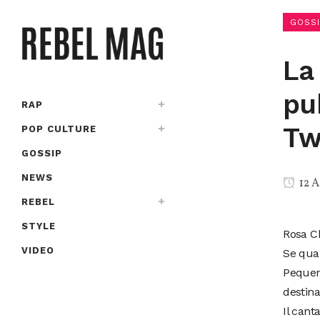
GOSSI
La 
pu
RAP
Tw
POP CULTURE
GOSSIP
NEWS
12 A
REBEL
STYLE
Rosa Ch
VIDEO
Se qual
Pequeno
destina
Il cant