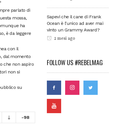
?
mpre parlato di
Sapevi che il cane di Frank
 Questa mossa,
Ocean è l’unico ad aver mai
 comunque ha
vinto un Grammy Award?
so, è da leggere
2 mesi ago
ea con il
to, dal momento
FOLLOW US #REBELMAG
no che non aspiro
ori non si
pubblico su
-98