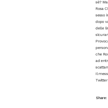
sè? Ma
Rosa C
sesso i
dopo v
delle l
sicura
Provoca
person
che Ros
ad entr
scattan
Il mes
Twitter
Share: