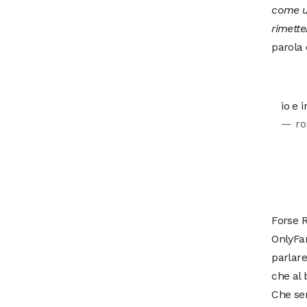
come un
rimett
parola 
io e
— ro
Forse 
OnlyFan
parlare
che al
Che sen