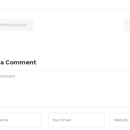
revious post
 a Comment