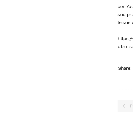
con Yo
suo pro
le sue 
https:
utm_so
Share:
P