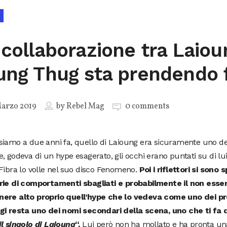
 collaborazione tra Laiou
ung Thug sta prendendo
Marzo 2019
by
Rebel Mag
0 comments
siamo a due anni fa, quello di Laioung era sicuramente uno de
, godeva di un hype esagerato, gli occhi erano puntati su di lui
Fibra lo volle nel suo disco Fenomeno.
Poi i riflettori si sono 
rie di comportamenti sbagliati e probabilmente il non esser
ere alto proprio quell’hype che lo vedeva come uno dei pro
gi resta uno dei nomi secondari della scena, uno che ti fa d
il singolo di Laioung
“.
Lui però non ha mollato e ha pronta un