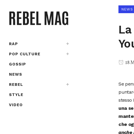
NEWS
La
Yo
RAP
POP CULTURE
18 
GOSSIP
NEWS
Se pen
REBEL
puntare
STYLE
stesso 
VIDEO
una se
manten
che og
anche 