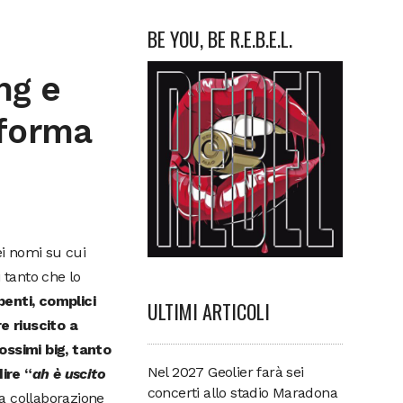
BE YOU, BE R.E.B.E.L.
ng e
 forma
i nomi su cui
 tanto che lo
spenti, complici
ULTIMI ARTICOLI
e riuscito a
ssimi big, tanto
Nel 2027 Geolier farà sei
ire “
ah è uscito
concerti allo stadio Maradona
a collaborazione