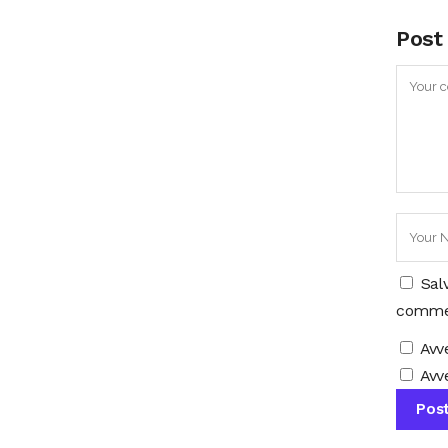
Post
Sal
comme
Avv
Avve