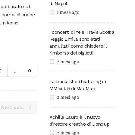
di Napoli
pubblicato sul
1 mese ago
e, complici anche
tunitense.
I concerti di Ye e Travis Scott a
Reggio Emilia sono stati
annullati: come chiedere il
rimborso dei biglietti
2 mesi ago
0
La tracklist e i featuring di
MM Vol. 5 di MadMan
2 mesi ago
Next post
Achille Lauro è il nuovo
direttore creativo di Dondup
2 mesi ago