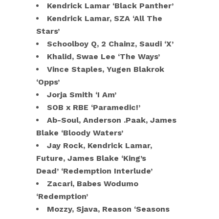
Kendrick Lamar ‘Black Panther’
Kendrick Lamar, SZA ‘All The
Stars’
Schoolboy Q, 2 Chainz, Saudi ‘X’
Khalid, Swae Lee ‘The Ways’
Vince Staples, Yugen Blakrok
‘Opps’
Jorja Smith ‘I Am’
SOB x RBE ‘Paramedic!’
Ab-Soul, Anderson .Paak, James
Blake ‘Bloody Waters’
Jay Rock, Kendrick Lamar,
Future, James Blake ‘King’s
Dead’
‘Redemption Interlude’
Zacari, Babes Wodumo
‘Redemption’
Mozzy, Sjava, Reason ‘Seasons