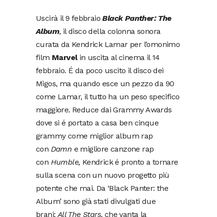
Uscirà il 9 febbraio
Black Panther: The
Album
, il disco della colonna sonora
curata da Kendrick Lamar per l’omonimo
film
Marvel
in uscita al cinema il 14
febbraio. É da poco uscito il disco dei
Migos, ma quando esce un pezzo da 90
come Lamar, il tutto ha un peso specifico
maggiore. Reduce dai Grammy Awards
dove si é portato a casa ben cinque
grammy come miglior album rap
con
Damn
e migliore canzone rap
con
Humble,
Kendrick é pronto a tornare
sulla scena con un nuovo progetto più
potente che mai. Da ‘Black Panter: the
Album’ sono già stati divulgati due
brani:
All The Stars
, che vanta la