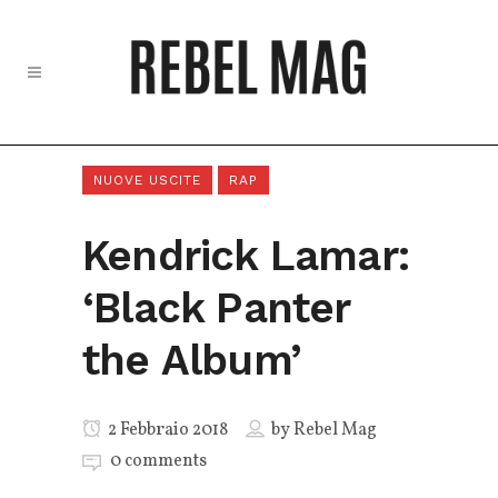
NUOVE USCITE
RAP
Kendrick Lamar:
‘Black Panter
the Album’
2 Febbraio 2018
by
Rebel Mag
0 comments