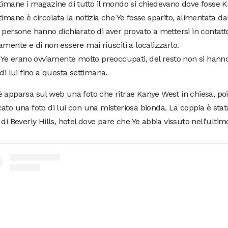
timane i magazine di tutto il mondo si chiedevano dove fosse 
timane è circolata la notizia che Ye fosse sparito, alimentata dal
 persone hanno dichiarato di aver provato a mettersi in contatto
amente e di non essere mai riusciti a localizzarlo.
i Ye erano ovviamente molto preoccupati, del resto non si hann
 di lui fino a questa settimana.
è apparsa sul web una foto che ritrae Kanye West in
chiesa
, p
ato una foto di lui con una misteriosa bionda. La coppia è stata
 di Beverly Hills, hotel dove pare che Ye abbia vissuto nell’ultim