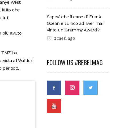
Kanye West.
 fatto che
Sapevi che il cane di Frank
 lui
Ocean è l’unico ad aver mai
vinto un Grammy Award?
o più avuto
2 mesi ago
oi TMZ ha
FOLLOW US #REBELMAG
 vista al Waldorf
o periodo.