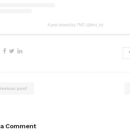
A post shared by TMZ (@tmz_tv)
revious post
 a Comment