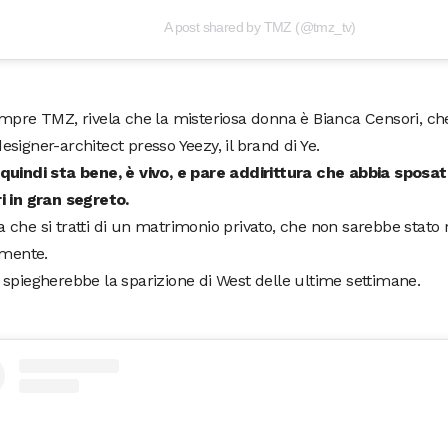
A post shared by TMZ (@tmz_tv)
mpre TMZ, rivela che la misteriosa donna è Bianca Censori, ch
signer-architect presso Yeezy, il brand di Ye.
quindi sta bene, è vivo, e pare addirittura che abbia sposa
i in gran segreto.
che si tratti di un matrimonio privato, che non sarebbe stato r
lmente.
spiegherebbe la sparizione di West delle ultime settimane.