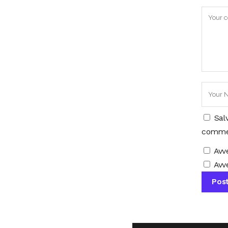
Sal
comme
Avv
Avve