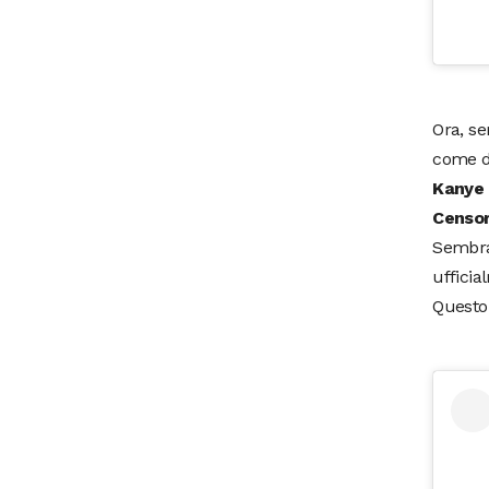
Ora, se
come de
Kanye 
Censor
Sembra 
ufficia
Questo 