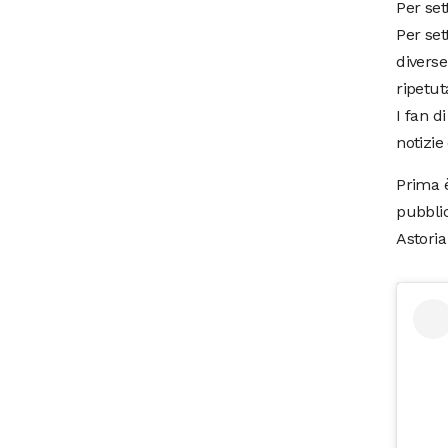
Per set
Per set
diverse
ripetut
I fan d
notizie
Prima 
pubblic
Astoria