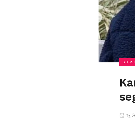
GOSSI
Ka
se
13 G