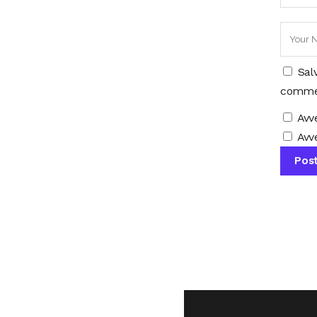
Sal
comme
Avv
Avve