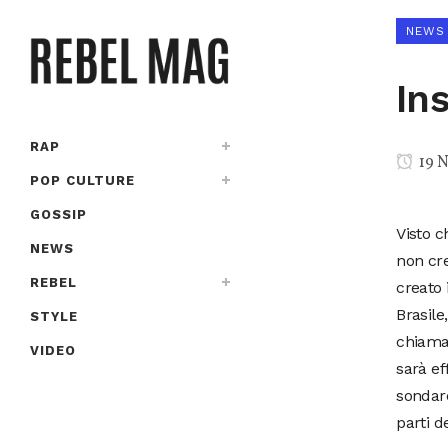
NEWS
In
RAP
19 
POP CULTURE
GOSSIP
Visto c
NEWS
non cr
REBEL
creato 
Brasile
STYLE
chiam
VIDEO
sarà ef
sondare
parti d