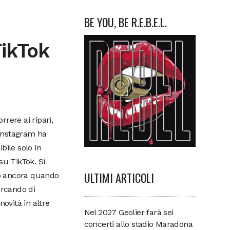
BE YOU, BE R.E.B.E.L.
TikTok
rere ai ripari,
 Instagram ha
bile solo in
su TikTok. Si
ULTIMI ARTICOLI
mo ancora quando
cercando di
novità in altre
Nel 2027 Geolier farà sei
concerti allo stadio Maradona