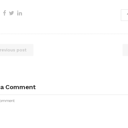
revious post
 a Comment