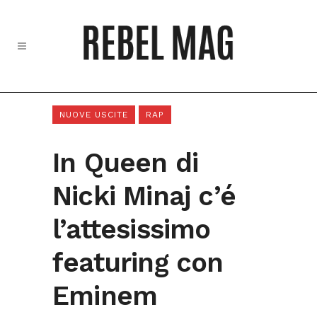
NUOVE USCITE
RAP
In Queen di
Nicki Minaj c’é
l’attesissimo
featuring con
Eminem