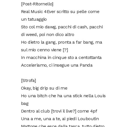
[Post-Ritornello]
Real Music 4Ever scritto su pelle come
un tatuaggio
Sto col mio dawg, pacchi di cash, pacchi
di weed, poi non dico altro
Ho dietro la gang, pronta a far bang, ma
sul mio cenno viene [?]
In macchina in cinque sto a centottanta
Acceleriamo, ci insegue una Panda
[Strofa]
Okay, big drip su di me
Ho una bitch che ha una stick nella Louis
bag
Dentro al club [trovi il live?] come 4pf
Una a me, una a te, ai piedi Louboutin
Mattone che esce dalla tasca, tutto dietro,