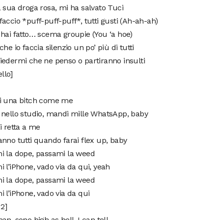
 sua droga rosa, mi ha salvato Tuci
accio *puff-puff-puff*, tutti gusti (Ah-ah-ah)
hai fatto… scema groupie (You ‘a hoe)
che io faccia silenzio un po’ più di tutti
edermi che ne penso o partiranno insulti
llo]
i una bitch come me
 nello studio, mandi mille WhatsApp, baby
i retta a me
nno tutti quando farai flex up, baby
i la dope, passami la weed
 l’iPhone, vado via da qui, yeah
i la dope, passami la weed
 l’iPhone, vado via da qui
 2]
an, sono high as hell, I can tell