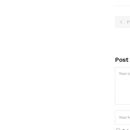
P
Post