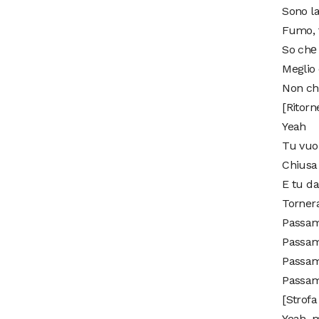
Sono la
Fumo, f
So chе 
Meglio 
Non chi
[Ritorne
Yeah
Tu vuo
Chiusa
E tu da
Tornera
Passam
Passami
Passam
Passami
[Strofa
Yeah, m