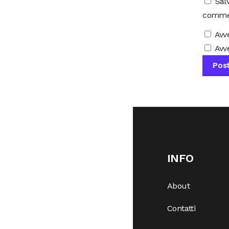
Sal
comme
Avv
Avve
INFO
About
Contatti