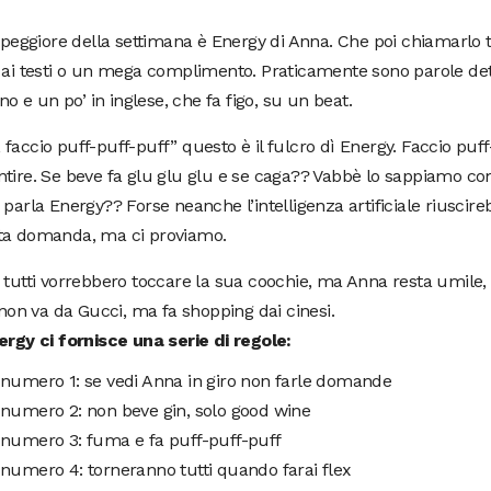
o peggiore della settimana è Energy di Anna. Che poi chiamarlo
 ai testi o un mega complimento. Praticamente sono parole det
iano e un po’ in inglese, che fa figo, su un beat.
faccio puff-puff-puff” questo è il fulcro dì Energy. Faccio puff
tire. Se beve fa glu glu glu e se caga?? Vabbè lo sappiamo c
 parla Energy?? Forse neanche l’intelligenza artificiale riuscir
ta domanda, ma ci proviamo.
 tutti vorrebbero toccare la sua coochie, ma Anna resta umile,
, non va da Gucci, ma fa shopping dai cinesi.
ergy ci fornisce una serie di regole:
 numero 1: se vedi Anna in giro non farle domande
 numero 2: non beve gin, solo good wine
 numero 3: fuma e fa puff-puff-puff
numero 4: torneranno tutti quando farai flex