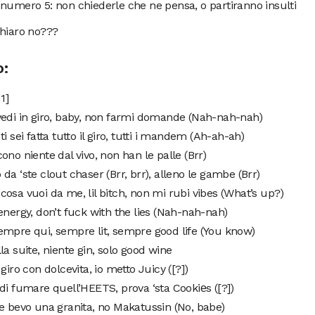
numero 5: non chiederle che ne pensa, o partiranno insulti
chiaro no???
o:
1]
vedi in giro, baby, non farmi domande (Nah-nah-nah)
ti sei fatta tutto il giro, tutti i mandem (Ah-ah-ah)
ono niente dal vivo, non han le palle (Brr)
da ‘ste clout chaser (Brr, brr), alleno le gambe (Brr)
osa vuoi da me, lil bitch, non mi rubi vibes (What’s up?)
energy, don’t fuck with the lies (Nah-nah-nah)
empre qui, sempre lit, sempre good life (You know)
la suite, niente gin, solo good wine
 giro con dolcevita, io metto Juicy ([?])
di fumare quell’HEETS, prova ‘sta Cookiеs ([?])
e bevo una granita, no Makatussin (No, babe)