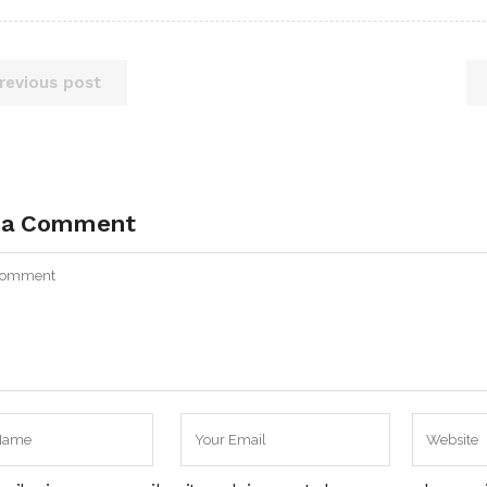
revious post
 a Comment