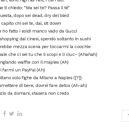
e ti chiedo: “Ma sei te? Passa il tè”
esta, dopo sei dead, dry del bled
capito chi sei te, dai, sit down
 ho fatto i soldi manco vado da Gucci
shopping dai cinesi, spendo soltanto in sushi
rebbe mezza scena per toccarmi la coochie
e che ci sei tu che li scopi e li ciuc– (Ahahah)
ngiando waffle con il maples (Ah)
i farmi un PayPal (Ah)
ltano solo fighe da Milano a Naples ([?])
smettere di bere, dovrei fare detox (Ah-ah)
izio da domani, stasera non credo