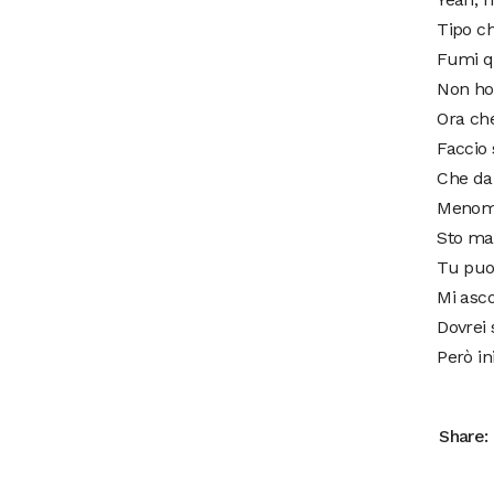
Tipo ch
Fumi qu
Non ho 
Ora che
Faccio 
Che da
Menomal
Sto ma
Tu puo
Mi asco
Dovrei 
Però in
Share: