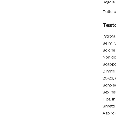
Regola 
Tutto 
Test
[Strofa 
Se mi 
So che 
Non dic
Scappo 
Dimmi c
20-23, 
Sono s
Sex nel
Tipa in
Smetti 
Aspiro 