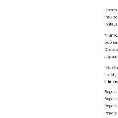
Il test
insulto
in ital
“Fumo, 
può sen
Di cosa
a ques
Intanto
i soldi
E in En
Regola
Regola
Regola
Regola 