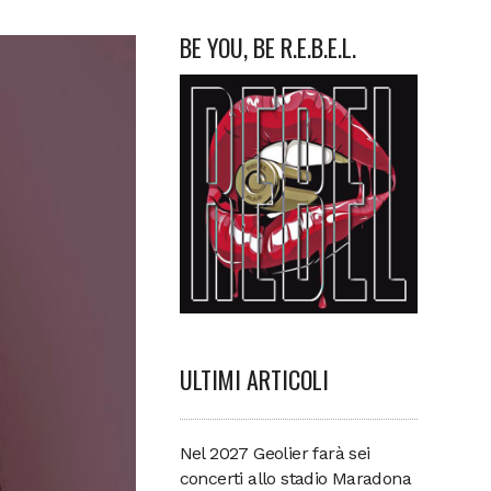
BE YOU, BE R.E.B.E.L.
ULTIMI ARTICOLI
Nel 2027 Geolier farà sei
concerti allo stadio Maradona