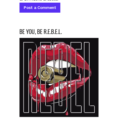
BE YOU, BE R.E.B.E.L.