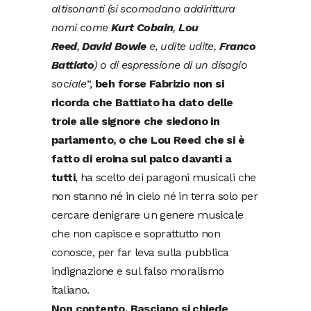
altisonanti (si scomodano addirittura
nomi come
Kurt Cobain
,
Lou
Reed
,
David Bowie
e, udite udite,
Franco
Battiato
) o di espressione di un disagio
sociale
“,
beh forse Fabrizio non si
ricorda che Battiato ha dato delle
troie alle signore che siedono in
parlamento, o che Lou Reed che si è
fatto di eroina sul palco davanti a
tutti
, ha scelto dei paragoni musicali che
non stanno né in cielo né in terra solo per
cercare denigrare un genere musicale
che non capisce e soprattutto non
conosce, per far leva sulla pubblica
indignazione e sul falso moralismo
italiano.
Non contento, Basciano si chiede