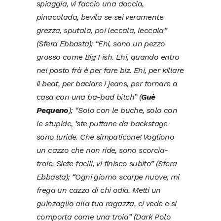
spiaggia, vi faccio una doccia,
pinacolada, bevila se sei veramente
grezza, sputala, poi leccala, leccala”
(Sfera Ebbasta); “Ehi, sono un pezzo
grosso come Big Fish. Ehi, quando entro
nel posto frà è per fare biz. Ehi, per killare
il beat, per baciare i jeans, per tornare a
casa con una ba-bad bitch” (
Guè
Pequeno
); “Solo con le buche, solo con
le stupide, ’ste puttane da backstage
sono luride. Che simpaticone! Vogliono
un cazzo che non ride, sono scorcia-
troie. Siete facili, vi finisco subito” (Sfera
Ebbasta); “Ogni giorno scarpe nuove, mi
frega un cazzo di chi odia. Metti un
guinzaglio alla tua ragazza, ci vede e si
comporta come una troia” (Dark Polo