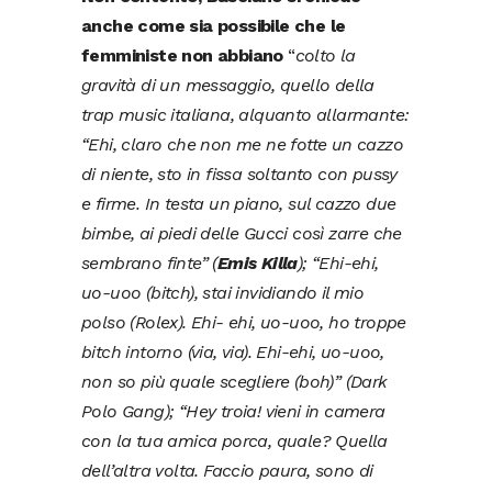
anche come sia possibile che le
femministe non abbiano
“
colto la
gravità di un messaggio, quello della
trap music italiana, alquanto allarmante:
“Ehi, claro che non me ne fotte un cazzo
di niente, sto in fissa soltanto con pussy
e firme. In testa un piano, sul cazzo due
bimbe, ai piedi delle Gucci così zarre che
sembrano finte” (
Emis Killa
); “Ehi-ehi,
uo-uoo (bitch), stai invidiando il mio
polso (Rolex). Ehi- ehi, uo-uoo, ho troppe
bitch intorno (via, via). Ehi-ehi, uo-uoo,
non so più quale scegliere (boh)” (Dark
Polo Gang); “Hey troia! vieni in camera
con la tua amica porca, quale? Quella
dell’altra volta. Faccio paura, sono di