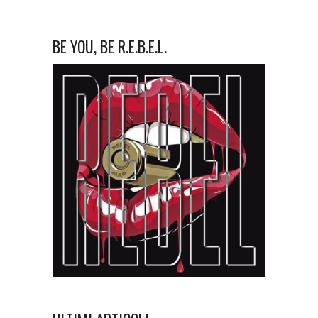
BE YOU, BE R.E.B.E.L.