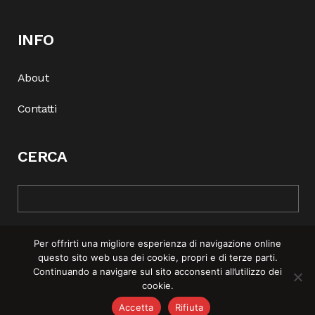
INFO
About
Contatti
CERCA
Per offrirti una migliore esperienza di navigazione online
questo sito web usa dei cookie, propri e di terze parti.
Continuando a navigare sul sito acconsenti all’utilizzo dei
cookie.
© COPYRIGHT 2025 | REBEL MAG —
PRIVACY POLICY
–
COOKIE
Accetta
Rifiuta
POLICY