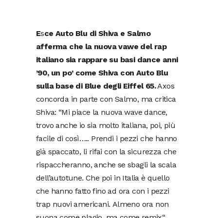
E
s
ce Auto Blu di Shiva e Salmo
afferma che la nuova vawe del rap
italiano sia rappare su basi dance anni
’90, un po’ come Shiva con Auto Blu
sulla base di Blue degli Eiffel 65.
Axos
concorda in parte con Salmo, ma critica
Shiva: “Mi piace la nuova wave dance,
trovo anche io sia molto italiana, poi, più
facile di così….. Prendi i pezzi che hanno
già spaccato, li rifai con la sicurezza che
rispaccheranno, anche se sbagli la scala
dell’autotune. Che poi in Italia è quello
che hanno fatto fino ad ora con i pezzi
trap nuovi americani. Almeno ora non
suona come plagio, ma come remix“.