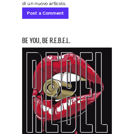
di un nuovo articolo.
BE YOU, BE R.E.B.E.L.