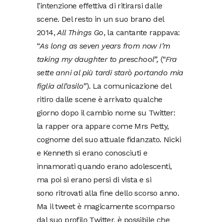
l’intenzione effettiva di ritirarsi dalle
scene. Del resto in un suo brano del
2014,
All Things Go
, la cantante rappava:
“
As long as seven years from now I’m
taking my daughter to preschool”,
(“
Fra
sette anni al più tardi starò portando mia
figlia all’asilo”
). La comunicazione del
ritiro dalle scene è arrivato qualche
giorno dopo il cambio nome su Twitter:
la rapper ora appare come Mrs Petty,
cognome del suo attuale fidanzato. Nicki
e Kenneth si erano conosciuti e
innamorati quando erano adolescenti,
ma poi si erano persi di vista e si
sono ritrovati alla fine dello scorso anno.
Ma il tweet è magicamente scomparso
dal suo profilo Twitter, è possibile che