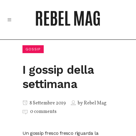
GOSSIP
I gossip della
settimana
8 Settembre 2019
by
Rebel Mag
0 comments
Un gossip fresco fresco riguarda la