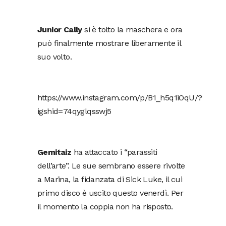
Junior Cally
si è tolto la maschera e ora
può finalmente mostrare liberamente il
suo volto.
https://www.instagram.com/p/B1_h5q1iOqU/?
igshid=74qyglqsswj5
Gemitaiz
ha attaccato i “parassiti
dell’arte”. Le sue sembrano essere rivolte
a Marïna, la fidanzata di Sick Luke, il cui
primo disco è uscito questo venerdì. Per
il momento la coppia non ha risposto.