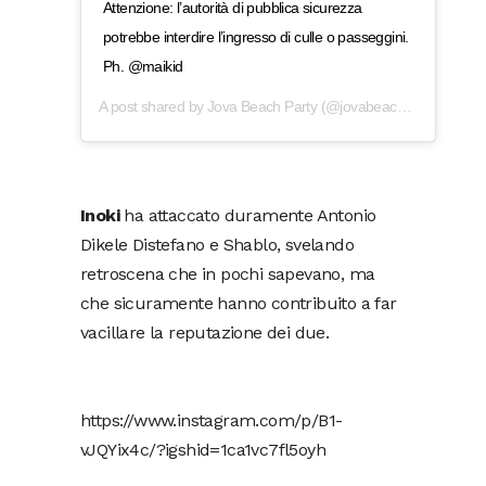
Attenzione: l’autorità di pubblica sicurezza
potrebbe interdire l’ingresso di culle o passeggini.
Ph. @maikid
A post shared by
Jova Beach Party
(@jovabeachparty) on
Sep
Inoki
ha attaccato duramente Antonio
Dikele Distefano e Shablo, svelando
retroscena che in pochi sapevano, ma
che sicuramente hanno contribuito a far
vacillare la reputazione dei due.
https://www.instagram.com/p/B1-
vJQYix4c/?igshid=1ca1vc7fl5oyh