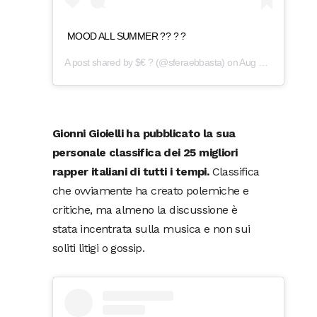
MOOD ALL SUMMER ?? ? ?
A post shared by
$€ ?
(@sferaebbasta) on
Aug 25, 2019 at 5:40am PDT
Gionni Gioielli ha pubblicato la sua
personale classifica dei 25 migliori
rapper italiani di tutti i tempi.
Classifica
che ovviamente ha creato polemiche e
critiche, ma almeno la discussione è
stata incentrata sulla musica e non sui
soliti litigi o gossip.