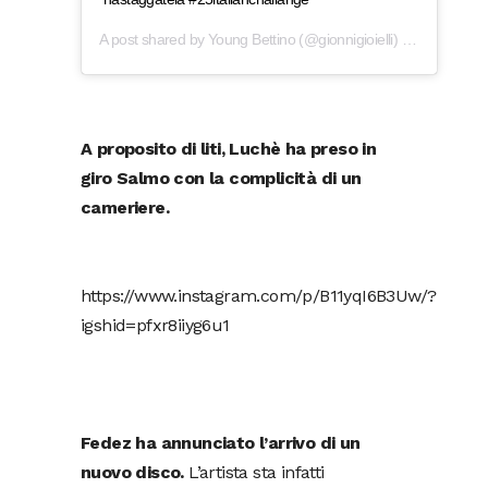
A post shared by
Young Bettino
(@gionnigioielli) on
Aug 25, 2
A proposito di liti, Luchè ha preso in
giro Salmo con la complicità di un
cameriere.
https://www.instagram.com/p/B11yqI6B3Uw/?
igshid=pfxr8iiyg6u1
Fedez ha annunciato l’arrivo di un
nuovo disco.
L’artista sta infatti