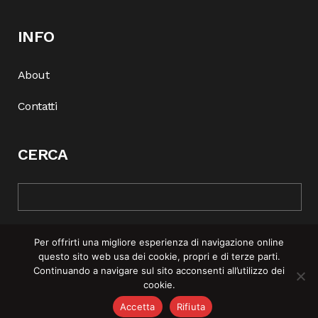
INFO
About
Contatti
CERCA
Per offrirti una migliore esperienza di navigazione online
questo sito web usa dei cookie, propri e di terze parti.
Continuando a navigare sul sito acconsenti all’utilizzo dei
cookie.
© COPYRIGHT 2025 | REBEL MAG —
PRIVACY POLICY
–
COOKIE
Accetta
Rifiuta
POLICY