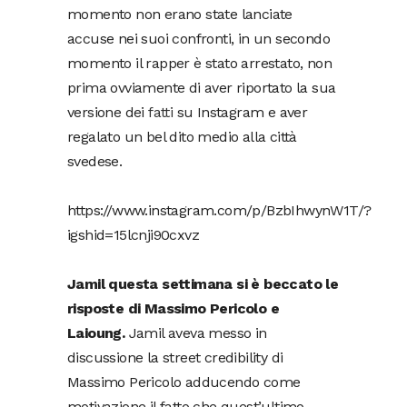
momento non erano state lanciate
accuse nei suoi confronti, in un secondo
momento il rapper è stato arrestato, non
prima ovviamente di aver riportato la sua
versione dei
fatti
su Instagram e aver
regalato un bel dito medio alla città
svedese.
https://www.instagram.com/p/BzbIhwynW1T/?
igshid=15lcnji90cxvz
Jamil questa settimana si è beccato le
risposte di Massimo Pericolo e
Laioung.
Jamil aveva messo in
discussione la street credibility di
Massimo Pericolo adducendo come
motivazione il fatto che quest’ultimo