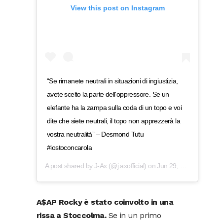
View this post on Instagram
“Se rimanete neutrali in situazioni di ingiustizia,
avete scelto la parte dell'oppressore. Se un
elefante ha la zampa sulla coda di un topo e voi
dite che siete neutrali, il topo non apprezzerà la
vostra neutralità” – Desmond Tutu
#iostoconcarola
A post shared by
J-Ax
(@j.axofficial) on
Jun 29, 2019 at 2:29am PDT
A$AP Rocky è stato coinvolto in una
rissa a Stoccolma.
Se in un primo