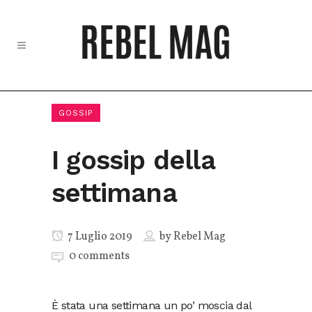
GOSSIP
I gossip della
settimana
7 Luglio 2019
by
Rebel Mag
0 comments
È stata una settimana un po’ moscia dal