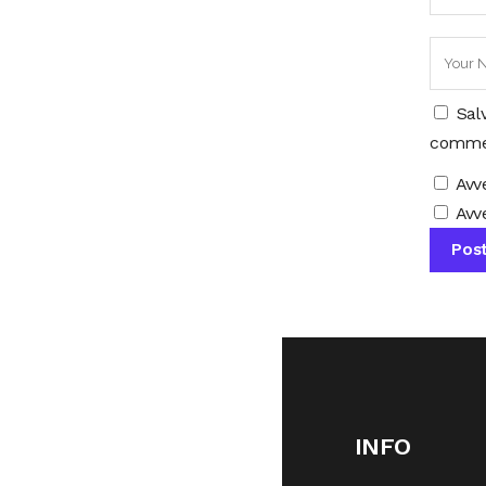
Sal
comme
Avv
Avve
INFO