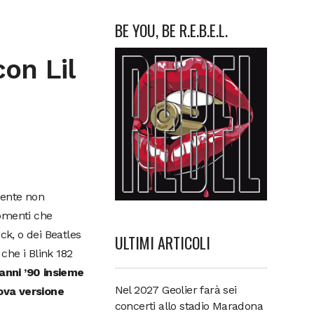
BE YOU, BE R.E.B.E.L.
con Lil
mente non
momenti che
ck, o dei Beatles
ULTIMI ARTICOLI
 che i Blink 182
anni ’90 insieme
Nel 2027 Geolier farà sei
ova versione
concerti allo stadio Maradona