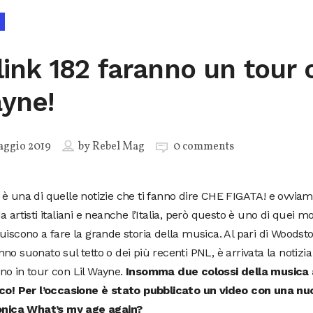
Blink 182 faranno un tour 
yne!
aggio 2019
by
Rebel Mag
0 comments
è una di quelle notizie che ti fanno dire CHE FIGATA! e ovvia
a artisti italiani e neanche l’Italia, però questo è uno di quei 
uiscono a fare la grande storia della musica. Al pari di Woodsto
no suonato sul tetto o dei più recenti PNL, è arrivata la notizia
no in tour con Lil Wayne.
Insomma due colossi della musica 
lco! Per l’occasione è stato pubblicato un video con una nu
conica What’s my age again?