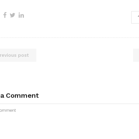
revious post
 a Comment