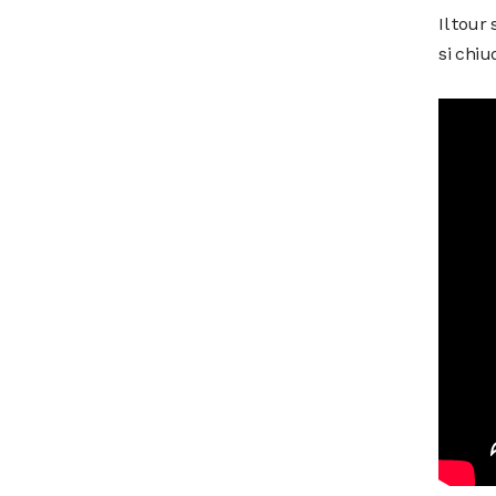
Il tour
si chiu