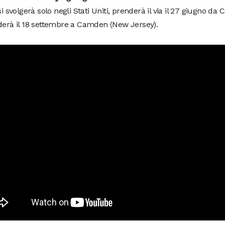
 si svolgerà solo negli Stati Uniti, prenderà il via il 27 giugno d
derà il 18 settembre a Camden (New Jersey).