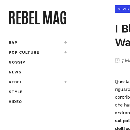
NEWS
I 
Wa
RAP
POP CULTURE
7 M
GOSSIP
NEWS
Questa 
REBEL
riguard
STYLE
contrib
VIDEO
che han
andran
sul pa
dell’i