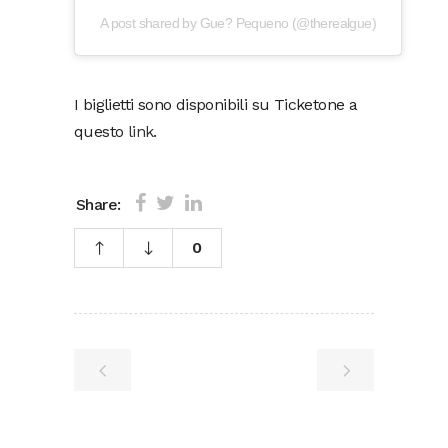
A post shared by Gue? Pequeno (@therealgue)
I biglietti sono disponibili su Ticketone a
questo
link
.
Share:
0