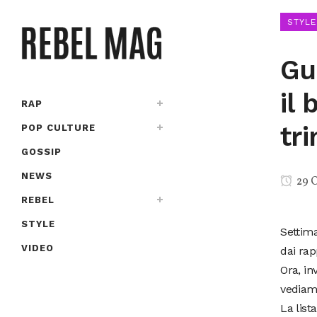
STYLE
Gu
il
RAP
tr
POP CULTURE
GOSSIP
NEWS
29 O
REBEL
STYLE
Settima
VIDEO
dai rap
Ora, in
vediamo
La list