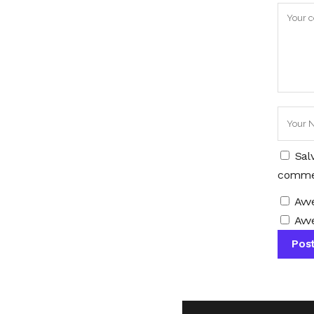
Sal
comme
Avv
Avve