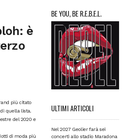
BE YOU, BE R.E.B.E.L.
bloh: è
terzo
rand più citato
ULTIMI ARTICOLI
i quella lista.
mestre del 2020 e
Nel 2027 Geolier farà sei
otti di moda più
concerti allo stadio Maradona