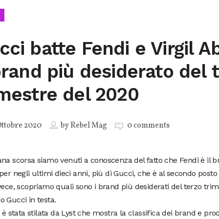
cci batte Fendi e Virgil A
 brand più desiderato del 
imestre del 2020
ttobre 2020
by
Rebel Mag
0 comments
na scorsa siamo venuti a conoscenza del fatto che Fendi è il b
per negli ultimi dieci anni, più di Gucci, che è al secondo posto d
vece, scopriamo quali sono i brand più desiderati del terzo tri
 Gucci in testa.
a è stata stilata da Lyst che mostra la
classifica
dei brand e prod