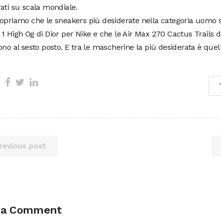
ati su scala mondiale.
opriamo che le sneakers più desiderate nella categoria uomo s
1 High Og di Dior per Nike e che le Air Max 270 Cactus Trails di
ono al sesto posto. E tra le mascherine la più desiderata è quell
revious post
 a Comment