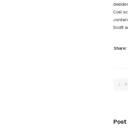
desider
Così sc
Jordan 
Scott s
Share:
P
Post