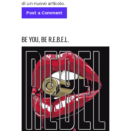
di un nuovo articolo.
BE YOU, BE R.E.B.E.L.