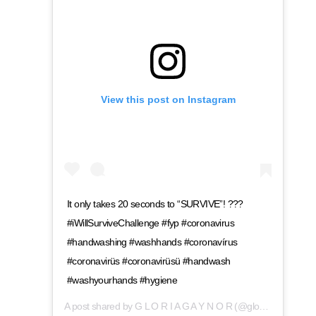
View this post on Instagram
It only takes 20 seconds to “SURVIVE”! ???
#iWillSurviveChallenge #fyp #coronavirus
#handwashing #washhands #coronavírus
#coronavirüs #coronavirüsü #handwash
#washyourhands #hygiene
A post shared by
G L O R I A G A Y N O R
(@gloriagaynor) on