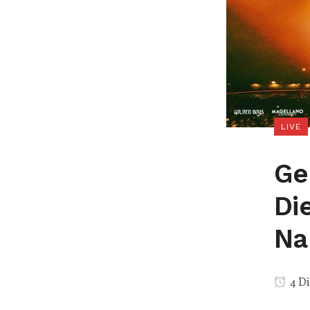
LIVE
Ge
Di
Na
4 D