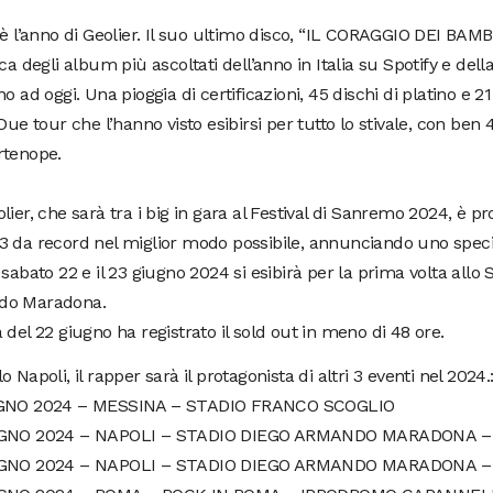
 è l’anno di Geolier. Il suo ultimo disco, “IL CORAGGIO DEI BAMBI
ica degli album più ascoltati dell’anno in Italia su Spotify e de
no ad oggi. Una pioggia di certificazioni, 45 dischi di platino e 21 
 Due tour che l’hanno visto esibirsi per tutto lo stivale, con ben 
rtenope.
lier, che sarà tra i big in gara al Festival di Sanremo 2024, è p
3 da record nel miglior modo possibile, annunciando uno speci
 sabato 22 e il 23 giugno 2024 si esibirà per la prima volta allo 
do Maradona.
 del 22 giugno ha registrato il sold out in meno di 48 ore.
o Napoli, il rapper sarà il protagonista di altri 3 eventi nel 2024.
GNO 2024 – MESSINA – STADIO FRANCO SCOGLIO
UGNO 2024 – NAPOLI – STADIO DIEGO ARMANDO MARADONA –
UGNO 2024 – NAPOLI – STADIO DIEGO ARMANDO MARADONA 