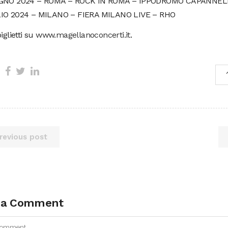
UGNO 2024 – ROMA – ROCK IN ROMA – IPPODROMO CAPANNEL
IO 2024 – MILANO – FIERA MILANO LIVE – RHO
iglietti su
www.magellanoconcerti.it
.
revious post
 a Comment