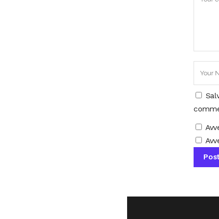
Sal
comme
Avv
Avve