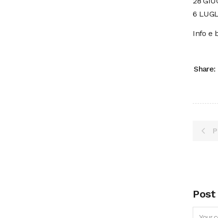
28 GI
6 LUGL
Info e b
Share:
P
Post