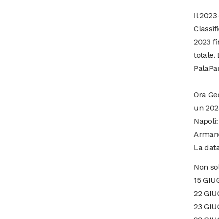
Il 2023
Classif
2023 fi
totale.
PalaPa
Ora Geo
un 202
Napoli:
Arman
La data
Non sol
15 GIU
22 GI
23 GI