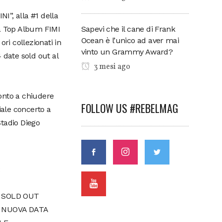
NI”, alla #1 della
Sapevi che il cane di Frank
lla Top Album FIMI
Ocean è l’unico ad aver mai
ori collezionati in
vinto un Grammy Award?
4 date sold out al
3 mesi ago
ronto a chiudere
FOLLOW US #REBELMAG
ale concerto a
Stadio Diego
:
 SOLD OUT
– NUOVA DATA