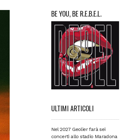
BE YOU, BE R.E.B.E.L.
ULTIMI ARTICOLI
Nel 2027 Geolier farà sei
concerti allo stadio Maradona