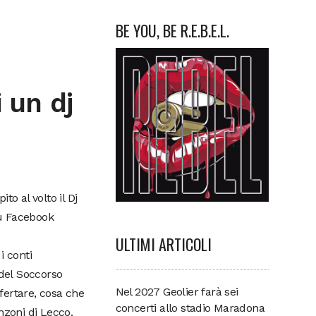
BE YOU, BE R.E.B.E.L.
 un dj
o al volto il Dj
su Facebook
ULTIMI ARTICOLI
i conti
a del Soccorso
Nel 2027 Geolier farà sei
fertare, cosa che
concerti allo stadio Maradona
nzoni di Lecco.