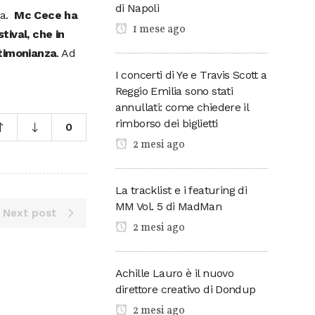
di Napoli
ra.
Mc Cece ha
1 mese ago
tival, che in
stimonianza
. Ad
I concerti di Ye e Travis Scott a
Reggio Emilia sono stati
annullati: come chiedere il
rimborso dei biglietti
0
2 mesi ago
La tracklist e i featuring di
MM Vol. 5 di MadMan
Next post
2 mesi ago
Achille Lauro è il nuovo
direttore creativo di Dondup
2 mesi ago