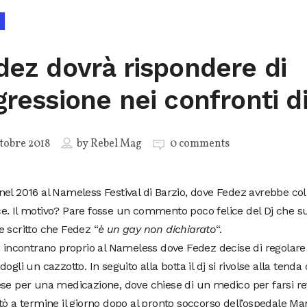
dez dovrà rispondere di
gressione nei confronti di
tobre 2018
by
Rebel Mag
0 comments
el 2016 al Nameless Festival di Barzio, dove Fedez avrebbe colpit
e. Il motivo? Pare fosse un commento poco felice del Dj che 
 scritto che Fedez “
è un gay non dichiarato
“.
i incontrano proprio al Nameless dove Fedez decise di regolare 
dogli un cazzotto. In seguito alla botta il dj si rivolse alla tend
se per una medicazione, dove chiese di un medico per farsi re
tò a termine il giorno dopo al pronto soccorso dell’ospedale Ma