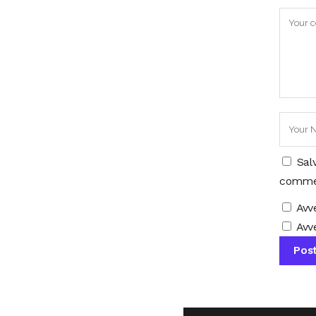
Sal
comme
Avv
Avve