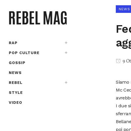
NEWS
Fe
ag
RAP
POP CULTURE
9 Ot
GOSSIP
NEWS
Siamo n
REBEL
Mc Cec
STYLE
avrebbe
VIDEO
I due s
sferran
Bellane
poi por