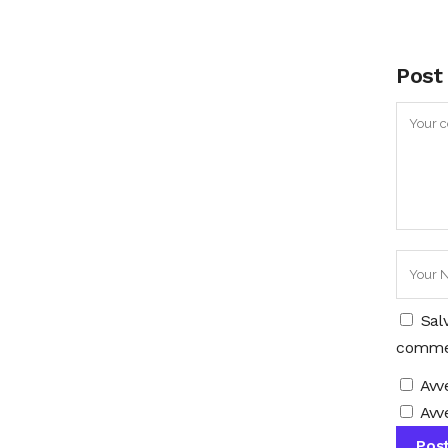
Post
Sal
comme
Avv
Avve