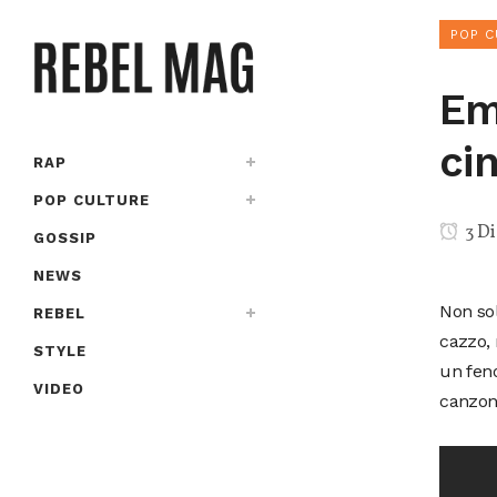
POP C
Emi
ci
RAP
POP CULTURE
3 Di
GOSSIP
NEWS
Non sol
REBEL
cazzo, 
STYLE
un feno
VIDEO
canzon