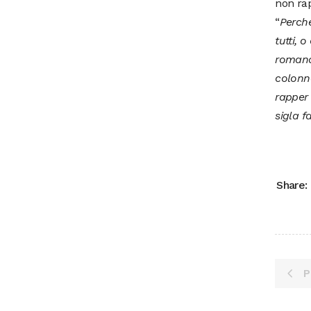
non rap
“
Perché
tutti,
romana,
colonna
rapper
sigla f
Share:
P