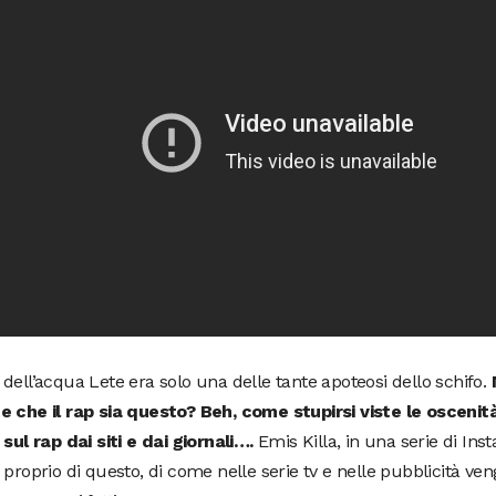
dell’acqua Lete era solo una delle tante apoteosi dello schifo.
e che il rap sia questo? Beh, come stupirsi viste le osceni
 sul rap dai siti e dai giornali….
Emis Killa, in una serie di Ins
 proprio di questo, di come nelle serie tv e nelle pubblicità ven