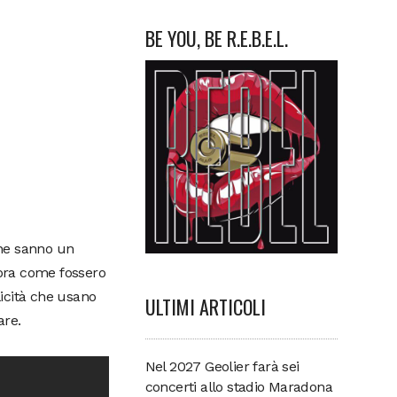
BE YOU, BE R.E.B.E.L.
 ne sanno un
cora come fossero
icità che usano
ULTIMI ARTICOLI
are.
Nel 2027 Geolier farà sei
concerti allo stadio Maradona