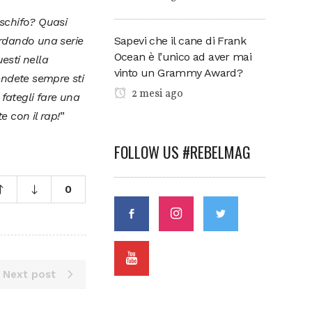
 schifo? Quasi
Sapevi che il cane di Frank
ardando una serie
Ocean è l’unico ad aver mai
esti nella
vinto un Grammy Award?
endete sempre sti
2 mesi ago
fategli fare una
e con il rap!
”
FOLLOW US #REBELMAG
0
Next post