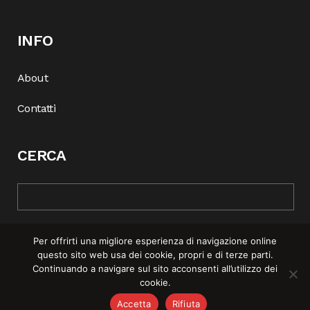
INFO
About
Contatti
CERCA
Per offrirti una migliore esperienza di navigazione online
questo sito web usa dei cookie, propri e di terze parti.
Continuando a navigare sul sito acconsenti all’utilizzo dei
cookie.
© COPYRIGHT 2025 | REBEL MAG —
PRIVACY POLICY
–
COOKIE
Accetta
Rifiuta
POLICY