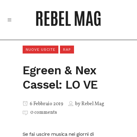
NUOVE USCITE
RAP
Egreen & Nex
Cassel: LO VE
6 Febbraio 2019
by
Rebel Mag
0 comments
Se fai uscire musica nei giorni di