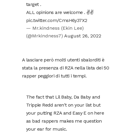
target .
ALL opinions are welcome . ✌️✌️
pic.twitter.com/CmsH6y37X2
— Mr.kindness (Ekin Lee)
(@Mrkindness7)
August 26, 2022
A lasciare però molti utenti sbalorditi è
stata la presenza di RZA nella lista dei 50
rapper peggiori di tutti i tempi.
The fact that Lil Baby, Da Baby and
Trippie Redd aren't on your list but
your putting RZA and Easy E on here
as bad rappers makes me question
your ear for music.