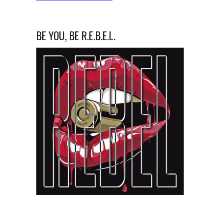
BE YOU, BE R.E.B.E.L.