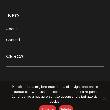
INFO
About
Contatti
CERCA
Per offrirti una migliore esperienza di navigazione online
questo sito web usa dei cookie, propri e di terze parti.
Continuando a navigare sul sito acconsenti all’utilizzo dei
cookie.
© COPYRIGHT 2025 | REBEL MAG —
PRIVACY POLICY
–
COOKIE
Accetta
Rifiuta
POLICY