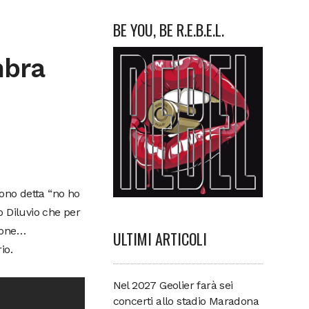
BE YOU, BE R.E.B.E.L.
mbra
 sono detta “no ho
o Diluvio che per
rone…
ULTIMI ARTICOLI
io.
Nel 2027 Geolier farà sei
concerti allo stadio Maradona