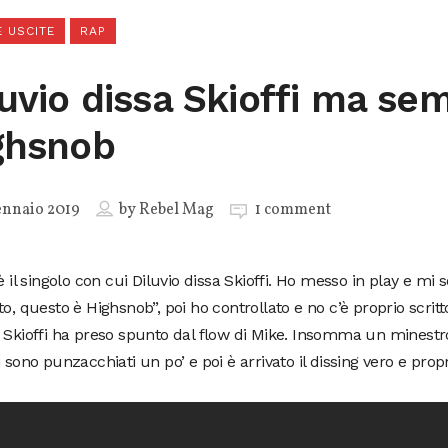
 USCITE
RAP
luvio dissa Skioffi ma se
ghsnob
ennaio 2019
by
Rebel Mag
1 comment
 è il singolo con cui Diluvio dissa Skioffi. Ho messo in play e mi
to, questo è Highsnob”, poi ho controllato e no c’è proprio scritt
e Skioffi ha preso spunto dal flow di Mike. Insomma un minest
i sono punzacchiati un po’ e poi è arrivato il dissing vero e propr