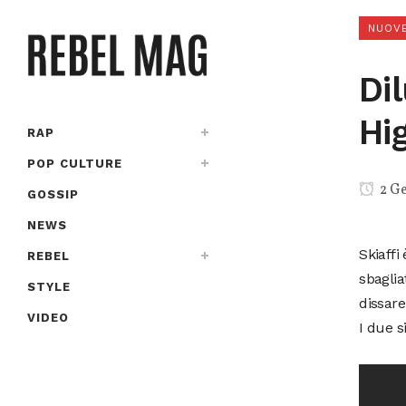
NUOVE
Di
Hi
RAP
POP CULTURE
2 G
GOSSIP
NEWS
Skiaffi
REBEL
sbaglia
STYLE
dissar
VIDEO
I due s