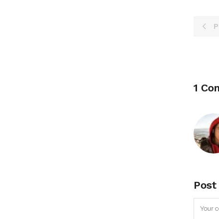
P
1 C
Post