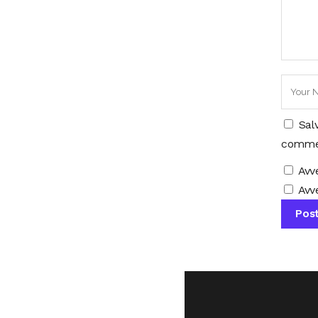
Sal
comme
Avv
Avve