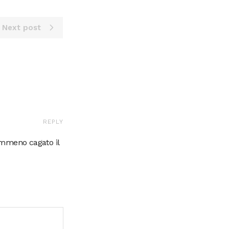
Next post
REPLY
emmeno cagato il