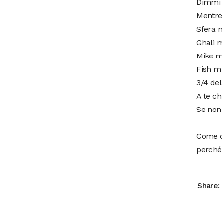
Dimmi 
Mentre 
Sfera m
Ghali m
Mike mi
Fish mi
3/4 del
A te ch
Se non 
Come da
perché 
Share: