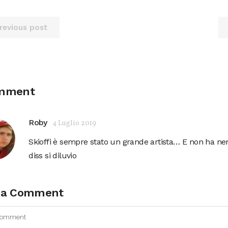
revious post
omment
Roby
4 Luglio 2019
Skioffi è sempre stato un grande artista… E non ha n
diss si diluvio
 a Comment