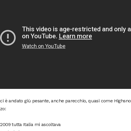
 ci è andato giù pesante, anche parecchio, quasi come Highsnob 
zo:
 2009 tutta Italia mi ascoltava