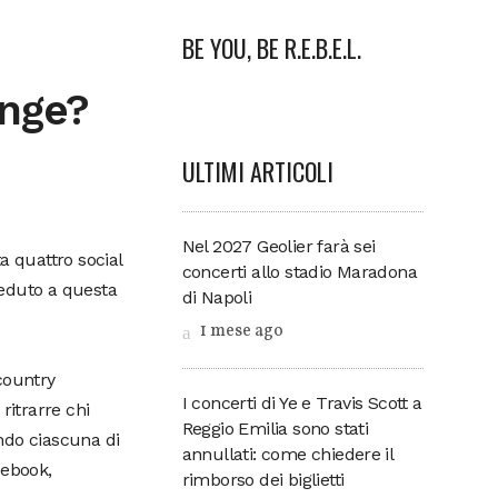
BE YOU, BE R.E.B.E.L.
ange?
ULTIMI ARTICOLI
Nel 2027 Geolier farà sei
ta quattro social
concerti allo stadio Maradona
ceduto a questa
di Napoli
1 mese ago
country
I concerti di Ye e Travis Scott a
ritrarre chi
Reggio Emilia sono stati
do ciascuna di
annullati: come chiedere il
cebook,
rimborso dei biglietti