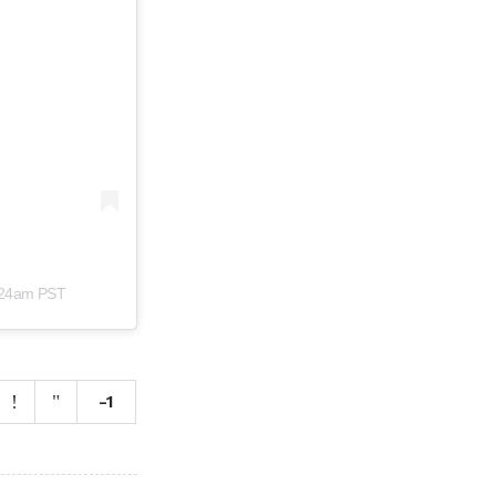
3:24am PST
-1