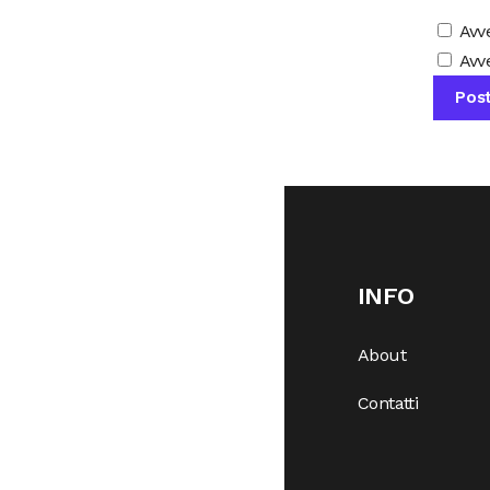
Avv
Avve
INFO
About
Contatti