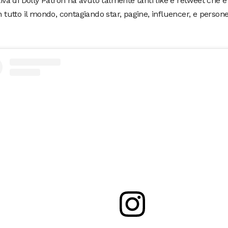
ativa di Dolly Patron ha avuto talmente tanti like e retweet che è
in tutto il mondo, contagiando star, pagine, influencer, e perso