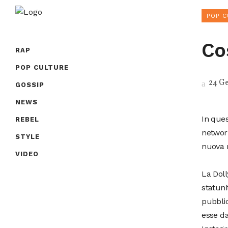
POP C
Co
RAP
POP CULTURE
24 G
GOSSIP
NEWS
In ques
REBEL
network
STYLE
nuova 
VIDEO
La Doll
statuni
pubbli
esse da