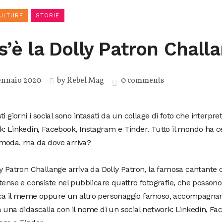
ULTURE
STORIE
s’è la Dolly Patron Chall
ennaio 2020
by
Rebel Mag
0 comments
ti giorni i social sono intasati da un collage di foto che interpre
: Linkedin, Facebook, Instagram e Tinder. Tutto il mondo ha 
moda, ma da dove arriva?
y Patron Challange arriva da Dolly Patron, la famosa cantante 
tense e consiste nel pubblicare quattro fotografie, che possono 
ca il meme oppure un altro personaggio famoso, accompagnan
 una didascalia con il nome di un social network: Linkedin, Fa