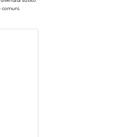
 diventata subito
ne comuni.