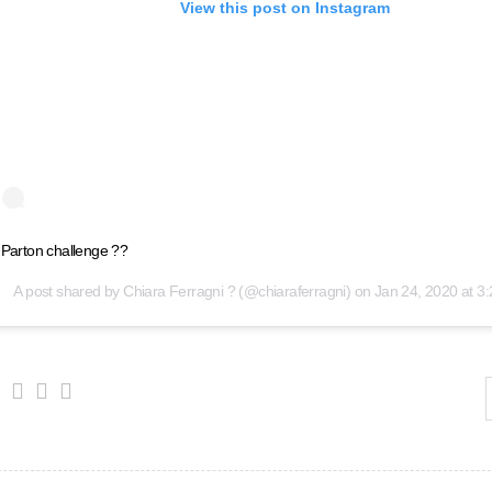
View this post on Instagram
 Parton challenge ??
A post shared by
Chiara Ferragni ?
(@chiaraferragni) on
Jan 24, 2020 at 