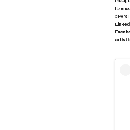
Instag
Il sens
diversi
Linked
Facebo
artist