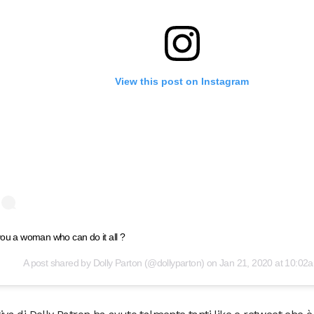
View this post on Instagram
ou a woman who can do it all ?
A post shared by
Dolly Parton
(@dollyparton) on
Jan 21, 2020 at 10:0