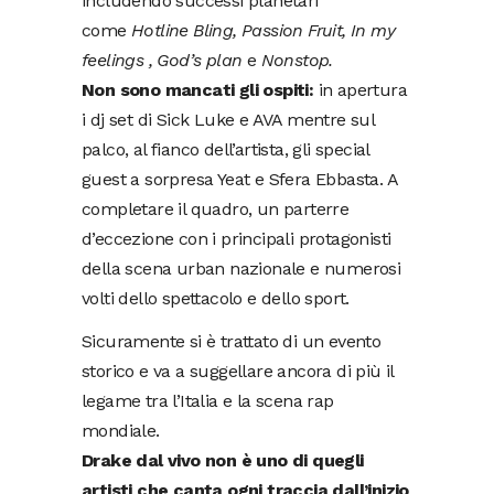
includendo successi planetari
come
Hotline Bling, Passion Fruit, In my
feelings , God’s plan
e
Nonstop.
Non sono mancati gli ospiti:
in apertura
i dj set di Sick Luke e AVA mentre sul
palco, al fianco dell’artista, gli special
guest a sorpresa Yeat e Sfera Ebbasta. A
completare il quadro, un parterre
d’eccezione con i principali protagonisti
della scena urban nazionale e numerosi
volti dello spettacolo e dello sport.
Sicuramente si è trattato di un evento
storico e va a suggellare ancora di più il
legame tra l’Italia e la scena rap
mondiale.
Drake dal vivo non è uno di quegli
artisti che canta ogni traccia dall’inizio