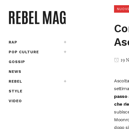
NUOVE
Co
As
RAP
POP CULTURE
19 
GOSSIP
NEWS
Ascolta
REBEL
settim
STYLE
passo 
VIDEO
che ri
subisce
Moonroc
dopo si