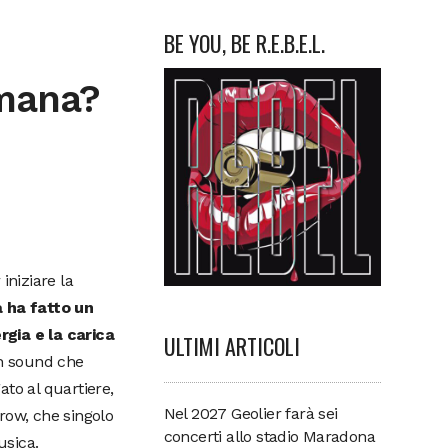
BE YOU, BE R.E.B.E.L.
imana?
iniziare la
ia ha fatto un
rgia e la carica
ULTIMI ARTICOLI
n sound che
to al quartiere,
Nel 2027 Geolier farà sei
row, che singolo
concerti allo stadio Maradona
usica.