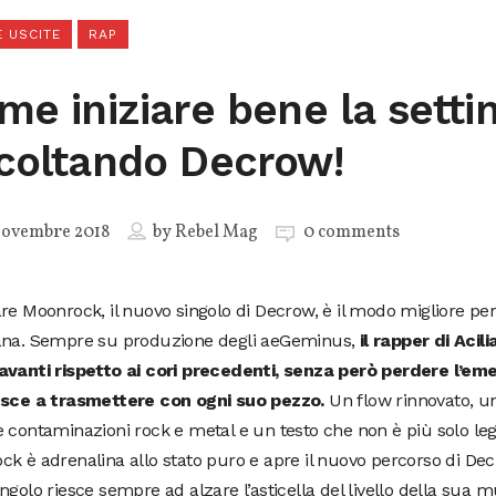
 USCITE
RAP
me iniziare bene la sett
coltando Decrow!
Novembre 2018
by
Rebel Mag
0 comments
re Moonrock, il nuovo singolo di Decrow, è il modo migliore per 
ana. Sempre su produzione degli aeGeminus,
il rapper di Acil
avanti rispetto ai cori precedenti, senza però perdere l’eme
esce a trasmettere con ogni suo pezzo.
Un flow rinnovato, u
 contaminazioni rock e metal e un testo che non è più solo lega
k è adrenalina allo stato puro e apre il nuovo percorso di Dec
ngolo riesce sempre ad alzare l’asticella del livello della sua m