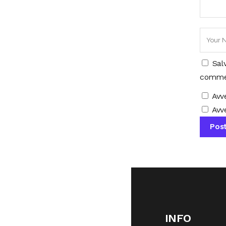
Sal
comme
Avv
Avve
INFO