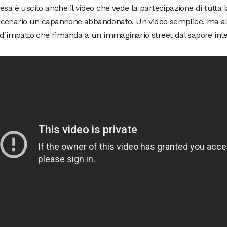
esa è uscito anche il video che vede la partecipazione di tutta
cenario un capannone abbandonato. Un video semplice, ma al
 d’impatto che rimanda a un immaginario street dal sapore int