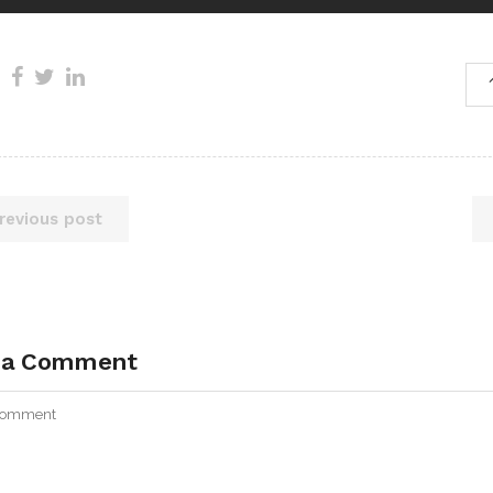
revious post
 a Comment