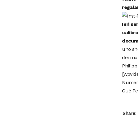
regala
Ieri se
calibr
documen
uno sho
dei mod
Philipp
[wpvid
Numeros
Gué Pe
Share: