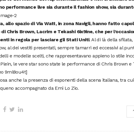
no performance live sia durante il fashion show, sia durante
ra, allo spazio di Via Watt, in zona Navigli, hanno fatto capo
o di Chris Brown, Lacrim e Tekashi 6ix9ine, che per l’occasio
ti in regola per lasciare gli Stati Uniti
. Al di là della sfilata
w, al dei vestiti presentati, sempre tamarri ed eccessivi al punto
elli e modelle scelti, che rappresentavano appieno lo stile inco
 Plein, le vere star sono state le performance di Chris Brown e 
eo 9ml8ou4t]
a anche la presenza di esponenti della scena italiana, tra cui I
queno accompagnato da Emi Lo Zio.