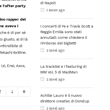
di Napoli
 l’after party
.
1 mese ago
lino rapper del
ne aveva i
I concerti di Ye e Travis Scott a
Reggio Emilia sono stati
, che è di per sé
annullati: come chiedere il
 giusto, al di là
rimborso dei biglietti
nfondibile di
2 mesi ago
Tekashi 6xi9ine.
zi, Ensi, Axos,
La tracklist e i featuring di
MM Vol. 5 di MadMan
2 mesi ago
0
Achille Lauro è il nuovo
direttore creativo di Dondup
2 mesi ago