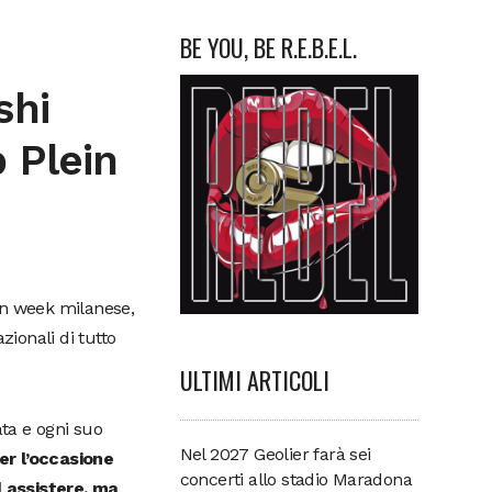
BE YOU, BE R.E.B.E.L.
shi
p Plein
ion week milanese,
ionali di tutto
ULTIMI ARTICOLI
lata e ogni suo
Nel 2027 Geolier farà sei
r l’occasione
concerti allo stadio Maradona
d assistere, ma