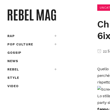
UNCA
Ch
6ix
RAP
POP CULTURE
22 S
GOSSIP
NEWS
Quello 
REBEL
perché 
STYLE
rispetto
VIDEO
Lo stil
party s
fanno 