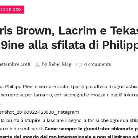
TEGORIZED
ris Brown, Lacrim e Teka
9ine alla sfilata di Philip
ettembre 2018
by
Rebel Mag
0 comments
di Phillipp Plein è sempre stato il party più atteso di ogni fash
sempre super tamarro, con scenografie mozza e ospiti internaz
.
ista punta a stupire, a lasciare il segno, a far sì che ogni sua sfi
iano indimenticabili.
Come sempre le grandi star chiamate pe
parte del mondo del rap internazionale e non si limitano a