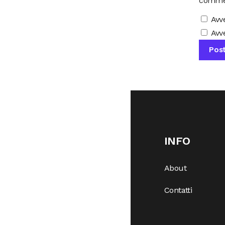
comme
Avv
Avve
INFO
About
Contatti