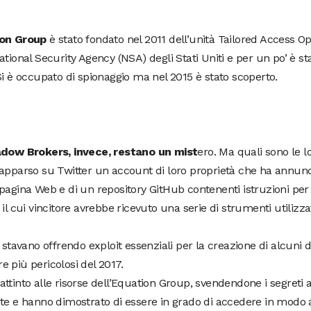
on Group
è stato fondato nel 2011 dell’unità Tailored Access O
ational Security Agency (NSA) degli Stati Uniti e per un po’ è st
Si è occupato di spionaggio ma nel 2015 è stato scoperto.
adow Brokers, invece, restano un mist
ero. Ma quali sono le 
apparso su Twitter un account di loro proprietà che ha annunc
pagina Web e di un repository GitHub contenenti istruzioni per
 il cui vincitore avrebbe ricevuto una serie di strumenti utilizza
o stavano offrendo exploit essenziali per la creazione di alcuni d
 più pericolosi del 2017.
ttinto alle risorse dell’Equation Group, svendendone i segreti a
nte e hanno dimostrato di essere in grado di accedere in mod