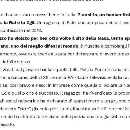
o di hacker siamo messi bene in Italia.
7 anni fa, un hacker it
, la Rai e la Cgil.
Un ragazzo di Salò, che all’epoca dei fatti ave
confessato nel 2018.
zzo ha violato per ben otto volte il sito della Nasa, l’ente s
ano, uno dei meglio difesi al mondo
, è riuscito a cambiargli 
amento, ovvero la tecnica usata per dimostrare di avere preso
 del sito stesso.
iti violati dal giovane hacker quelli della Polizia Penitenziaria, d
incie toscane, della CGIL e della RAI-Radio Televisione italiana.
sei così bravo e riesci in imprese come quella di violare la Nas
i. Ed è quello che è successo. Il ragazzo ha rivendicato le propr
ali social network e ha dichiarato di appartenere a un gruppo
 Hackers Team”, già noto per i suoi attacchi a vari siti Internet ist
modo ha attirato l’attenzione della polizia che era già sulle sue 
essato.