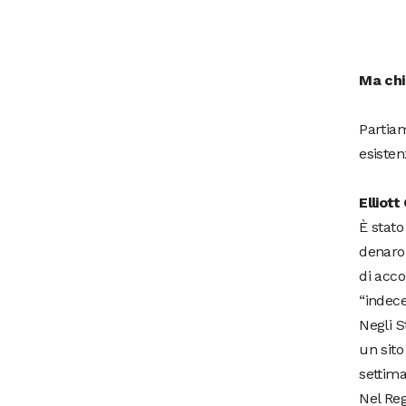
Ma chi
Partiam
esisten
Elliott
È stato
denaro
di acco
“indece
Negli S
un sito
settim
Nel Reg