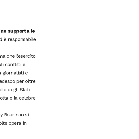
 ne supporta le
d è responsabile
ma che l’esercito
i conflitti e
 giornalisti e
tedesco per oltre
to degli Stati
otta e la celebre
y Bear non si
olte opera in