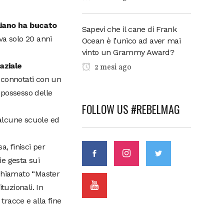
aliano ha bucato
Sapevi che il cane di Frank
va solo 20 anni
Ocean è l’unico ad aver mai
vinto un Grammy Award?
paziale
2 mesi ago
i connotati con un
 possesso delle
FOLLOW US #REBELMAG
i alcune scuole ed
a, finisci per
ie gesta sui
 chiamato “Master
ituzionali. In
tracce e alla fine