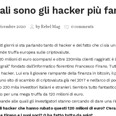
ali sono gli hacker più f
Dicembre 2020
by
Rebel Mag
0 comments
ti giorni si sta parlando tanto di hacker e del fatto che ci sia un 
nde truffa europea sulle criptovalute.
20 milioni di euro scomparsi e oltre 230mila clienti raggirati: è la
itgrail” fondato dall’informatico fiorentino Francesco Firano. Tut
 hacker. Lui era il giovane rampante della finanza in bitcoin, il p
uno sito di scambio di criptovaluta già nel 2017 e nell’arco di 
o 230 mila investitori italiani e stranieri. Sembra tutto fantastic
o per una mega truffa da 120 milioni di euro.
nde alle quali gli investigatori stanno cercando di dare una r
li hacker che hanno rubato questi 120 milioni di euro? C’er
e Firano e i suoi soci? O ha fatto tutto da solo?