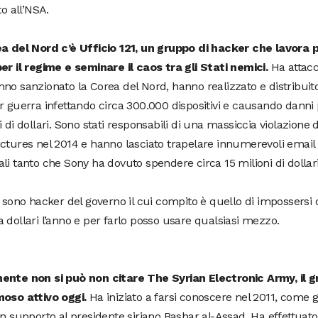
to all’NSA.
ea del Nord c’è Ufficio 121, un gruppo di hacker che lavora 
er il regime e seminare il caos tra gli Stati nemici.
Ha attacca
no sanzionato la Corea del Nord, hanno realizzato e distribuit
r guerra infettando circa 300.000 dispositivi e causando danni
i di dollari. Sono stati responsabili di una massiccia violazione 
ctures nel 2014 e hanno lasciato trapelare innumerevoli email
li tanto che Sony ha dovuto spendere circa 15 milioni di dollar
o sono hacker del governo il cui compito è quello di impossersi 
 dollari l’anno e per farlo posso usare qualsiasi mezzo.
ente non si può non citare The Syrian Electronic Army, il 
moso attivo oggi.
Ha iniziato a farsi conoscere nel 2011, come 
in supporto al presidente siriano Bashar al-Assad. Ha effettuato