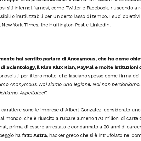
i siti internet famosi, come Twitter e Facebook, riuscendo a r
sibili o inutilizzabili per un certo lasso di tempo. I suoi obiettiv
 New York Times, the Huffington Post e LinkedIn.
mente hai sentito parlare di Anonymous, che ha come obietti
di Scientology, il Klux Klux Klan, PayPal e molte istituzioni d
nosciuti per il loro motto, che lasciano spesso come firma dei l
iamo Anonymous. Noi siamo una legione. Noi non perdoniamo.
ichiamo. Aspettateci
“.
o carattere sono le imprese di Albert Gonzalez, considerato uno 
al mondo, che è riuscito a rubare almeno 170 milioni di carte d
t, prima di essere arrestato e condannato a 20 anni di carcer
peggio ha fatto
Astra
, hacker greco che si è intrufolato nei co