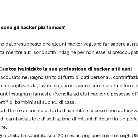
 sono gli hacker più famosi?
o dal presupposto che alcuni hacker vogliono far sapere al mo
za mentre altri sono sotto indagine per non essersi preoccupati
 Gunton ha iniziato la sua professione di hacker a 16 anni.
 accusato nel Regno Unito di furto di dati personali, contraffazio
 con criptovaluta, lavoro su commissione come pirata informat
unt Instagram famosi e rivendita ad altri hacker e possesso di
nti” di bambini sul suo PC di casa.
tati Uniti è accusato di furto di identità e accesso non autorizz
 di cambiavalute e di sottrazione di milioni di dollari in un peri
ane.
no Unito ha scontato solo 20 mesi in prigione, mentre negli US