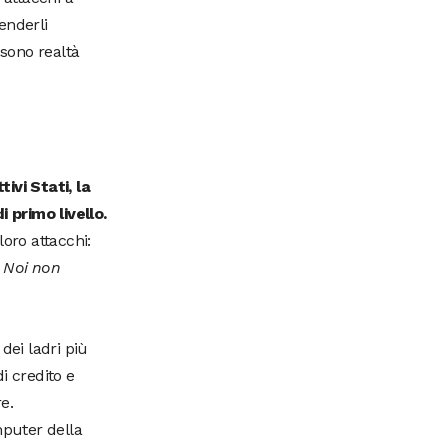
enderli
i sono realtà
vi Stati, la
i primo livello.
oro attacchi:
 Noi non
dei ladri più
i credito e
e.
mputer della