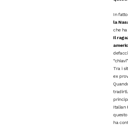
In fatt
la Nasa
che ha 
Il raga
americ
defacci
“chiavi”
Tra i s
ex prov
Quando 
tradirt
princip
Italian
questo 
ha conf