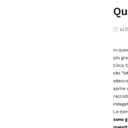
Qu
22 
In ques
più gra
Circa 1
sito “b
attacco
aprire 
raccolt
indagat
Le doma
sono g
questi 