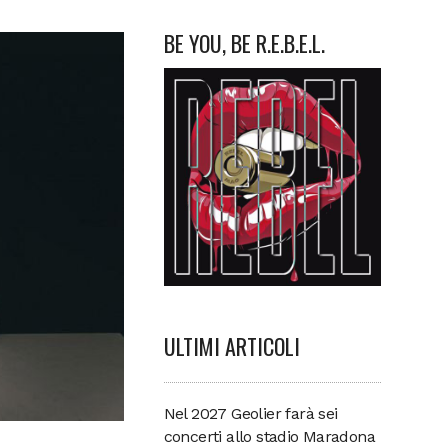
BE YOU, BE R.E.B.E.L.
ULTIMI ARTICOLI
Nel 2027 Geolier farà sei
concerti allo stadio Maradona