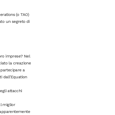
perations (o TAO)
ato un segreto di
loro imprese? Nel
iato la creazione
 partecipare a
ti dall’Equation
egli attacchi
l miglior
o apparentemente