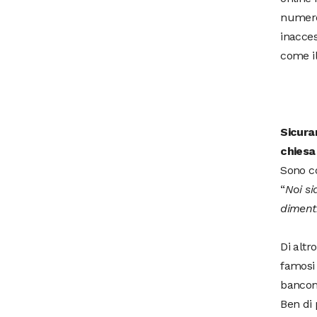
numeros
inacces
come il
Sicura
chiesa 
Sono co
“
Noi s
diment
Di altr
famosi 
bancoma
Ben di 