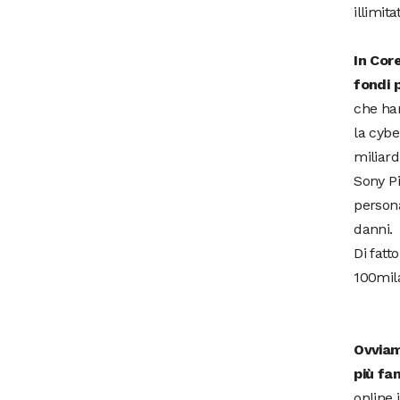
illimita
In Cor
fondi p
che han
la cybe
miliard
Sony Pi
persona
danni.
Di fatt
100mila
Ovviam
più fa
online 