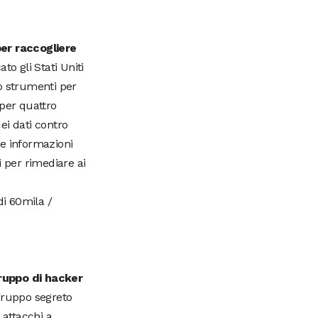
per raccogliere
to gli Stati Uniti
o strumenti per
 per quattro
dei dati contro
 e informazioni
i per rimediare ai
di 60mila /
gruppo di hacker
gruppo segreto
 attacchi a