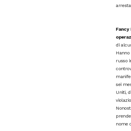
arresta
Fancy 
operaz
di alcu
Hanno a
russo i
controv
manifes
sei mes
Uniti, 
violazi
Nonosta
prende 
nome d