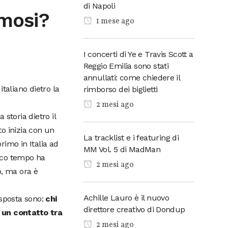
di Napoli
amosi?
1 mese ago
I concerti di Ye e Travis Scott a
Reggio Emilia sono stati
annullati: come chiedere il
italiano dietro la
rimborso dei biglietti
2 mesi ago
 storia dietro il
to inizia con un
La tracklist e i featuring di
rimo in Italia ad
MM Vol. 5 di MadMan
poco tempo ha
2 mesi ago
o, ma ora è
Achille Lauro è il nuovo
isposta sono:
chi
direttore creativo di Dondup
a un contatto tra
2 mesi ago