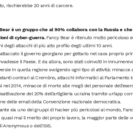
to, rischierebbe 20 anni di carcere.
Bear è un gruppo che al 90% collabora con la Russia e che
ioni di cyber-guerra.
Fancy Bear è ritenuto molto pericoloso e
ni degli attacchi di più alto profilo degli ultimi 10 anni.
ttaccato il governo georgiano per gettarlo nel caos proprio pri
nvadesse il Paese. E da allora, sono stati coinvolti in innumerevol
ersie in quella regione svolgendo ogni tipo di attività: minacce a
tanti contrari al Cremlino, attacchi informatici al Parlamento 
i nel 2014, minacce di morte alle mogli del personale dell’eserci
disattivazione del 20% dell’artiglieria ucraina tramite un’app corr
one delle email della Convenzione nazionale democratica.
nte sia uno dei gruppi di hacker più pericolosi al mondo, Fanc
quasi mai il merito del proprio lavoro, la maggior parte delle v
i Anonymous o dell’ISIS.