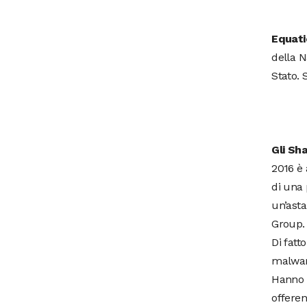
Equati
della N
Stato. 
Gli Sh
2016 è 
di una 
un’asta
Group.
Di fatt
malware
Hanno a
offere