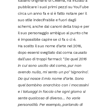
italiano originario di Cesena, ha iniziato a
pubblicare i suoi primi pezzi su YouTube
circa un anno fa e si è fatto notare per il
suo stile indecifrabile e fuori dagli
schemi, anche dai canoni della trap e per
il suo personaggio ambiguo al punto che
é impossibile capire se ci fa o ci é.
Ha scelto il suo nome d’arte nel 2016,
dopo essersi svegliato dal coma causato
dall’uso di troppi farmaci: “
Da quel 2016
in cui sono uscito dal coma, pur non
avendo nulla, mi sento un po’ ‘signorino
’.
Da qui nasce il mio nome d’arte. Sono
quel bambino anarchico con i mocassini
e i tatuaggi in faccia che ogni giorno si
sente qualcosa di diverso… ho varie
personalità. Per esempio, parlando di