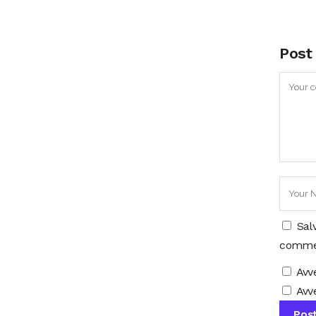
Post
Sal
comme
Avv
Avve