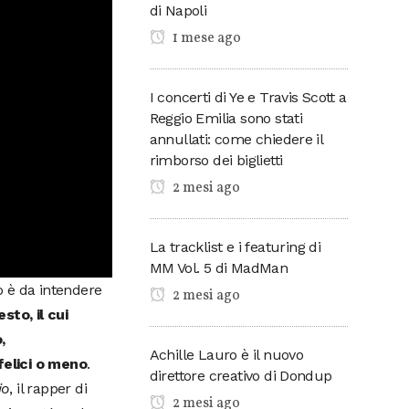
di Napoli
1 mese ago
I concerti di Ye e Travis Scott a
Reggio Emilia sono stati
annullati: come chiedere il
rimborso dei biglietti
2 mesi ago
La tracklist e i featuring di
MM Vol. 5 di MadMan
zo è da intendere
2 mesi ago
to, il cui
,
Achille Lauro è il nuovo
felici o meno
.
direttore creativo di Dondup
io
, il rapper di
2 mesi ago