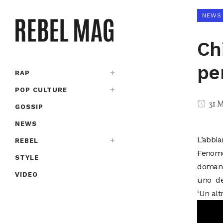
NEWS
Ch
pe
RAP
POP CULTURE
31 M
GOSSIP
NEWS
L’abbia
REBEL
Fenom
STYLE
domand
VIDEO
uno deg
‘Un alt