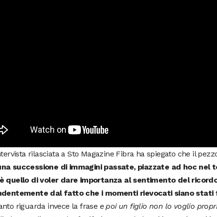
ntervista rilasciata a Sto Magazine Fibra ha spiegato che il pez
na successione di immagini passate, piazzate ad hoc nel tes
è quello di voler dare importanza al sentimento del ricordo
ndentemente dal fatto che i momenti rievocati siano stati 
nto riguarda invece la frase
e poi un figlio non lo voglio propr