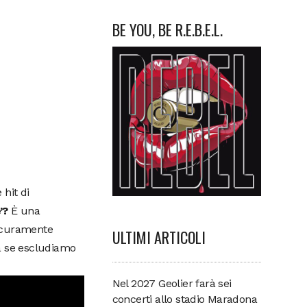
BE YOU, BE R.E.B.E.L.
hit di
’?
È una
sicuramente
ULTIMI ARTICOLI
ra se escludiamo
Nel 2027 Geolier farà sei
concerti allo stadio Maradona