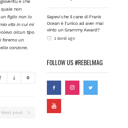
n gioventù e che
 quale non
Sapevi che il cane di Frank
un figlio non lo
Ocean è l’unico ad aver mai
mia vita in cui mi
vinto un Grammy Award?
volevo alcun tipo
2 mesi ago
i faremo un
quella canzone.
FOLLOW US #REBELMAG
0
Next post