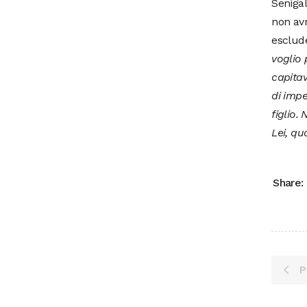
Senigal
non av
esclude 
voglio 
capitav
di imp
figlio.
Lei, qu
Share:
P