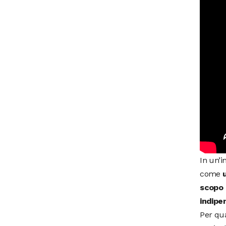
In un’i
come
u
scopo 
indipe
Per qua