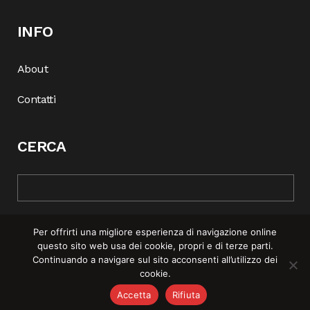
INFO
About
Contatti
CERCA
Per offrirti una migliore esperienza di navigazione online
questo sito web usa dei cookie, propri e di terze parti.
Continuando a navigare sul sito acconsenti all’utilizzo dei
cookie.
© COPYRIGHT 2025 | REBEL MAG —
PRIVACY POLICY
–
COOKIE
Accetta
Rifiuta
POLICY