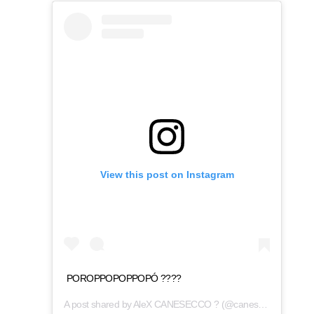
View this post on Instagram
POROPPOPOPPOPÓ ????
A post shared by
AleX CANESECCO ?
(@caneseccoreal) on