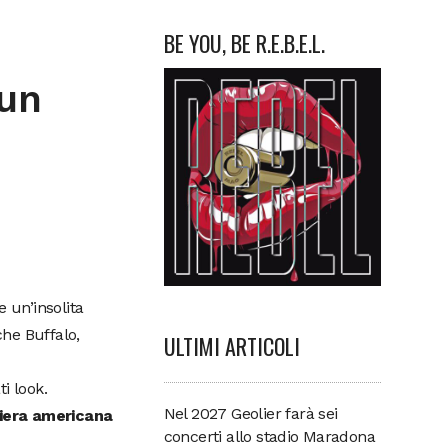
BE YOU, BE R.E.B.E.L.
 un
 un’insolita
che Buffalo,
ULTIMI ARTICOLI
i look.
Nel 2027 Geolier farà sei
diera americana
concerti allo stadio Maradona