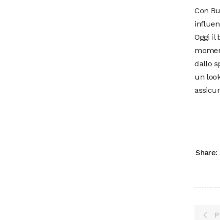
Con Buf
influen
Oggi il
moment
dallo s
un look
assicur
Share:
P