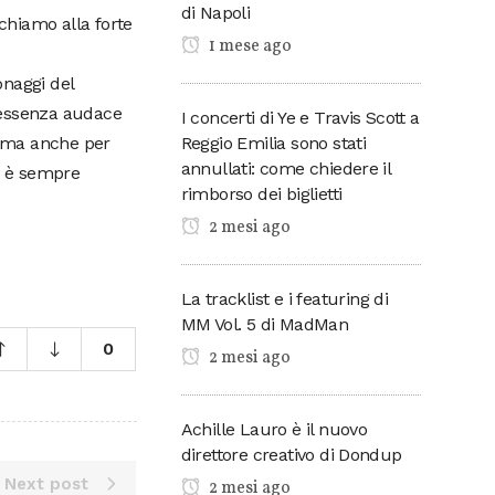
di Napoli
chiamo alla forte
1 mese ago
onaggi del
essenza audace
I concerti di Ye e Travis Scott a
Reggio Emilia sono stati
l ma anche per
annullati: come chiedere il
ss è sempre
rimborso dei biglietti
2 mesi ago
La tracklist e i featuring di
MM Vol. 5 di MadMan
0
2 mesi ago
Achille Lauro è il nuovo
direttore creativo di Dondup
Next post
2 mesi ago