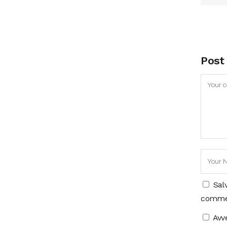
Post
Sal
comme
Avv