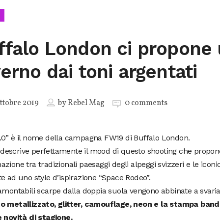
ffalo London ci propone
verno dai toni argentati
ttobre 2019
by
Rebel Mag
0 comments
.0” è il nome della campagna FW19 di Buffalo London.
lo descrive perfettamente il mood di questo shooting che propone
zione tra tradizionali paesaggi degli alpeggi svizzeri e le iconi
e ad uno style d’ispirazione “Space Rodeo”.
amontabili scarpe dalla doppia suola vengono abbinate a svariat
o metallizzato, glitter, camouflage, neon e la stampa ban
 novità di stagione.