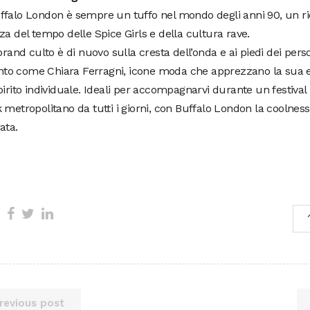
falo London è sempre un tuffo nel mondo degli anni 90, un ri
za del tempo delle Spice Girls e della cultura rave.
 brand culto è di nuovo sulla cresta dell’onda e ai piedi dei pers
o come Chiara Ferragni, icone moda che apprezzano la sua 
pirito individuale. Ideali per accompagnarvi durante un festiva
 metropolitano da tutti i giorni, con Buffalo London la coolne
ata.
revious post