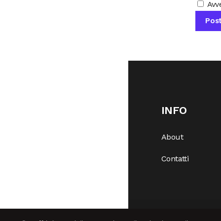
Avve
INFO
About
Contatti