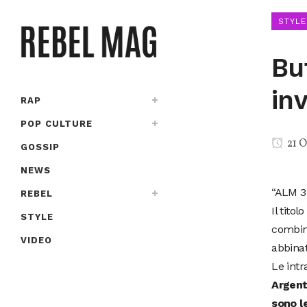
STYLE
Bu
in
RAP
POP CULTURE
21 O
GOSSIP
NEWS
“ALM 3
REBEL
Il tito
STYLE
combina
VIDEO
abbinat
Le intr
Argent
sono le