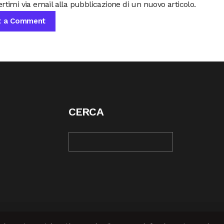
rtimi via email alla pubblicazione di un nuovo articolo.
CERCA
© COPYRIGHT 2025 | REBEL MAG —
PRIVACY POLI