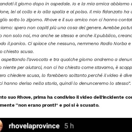
andati il giorno dopo in ospedale. Io e la mia amica abbiamo 
one, lei al collo e io alla spalla e al polso. Il mio fidanzato h
glio sotto lo zigomo. Rhove e il suo amico non ci hanno contat
iamo: spero non capiti più una cosa del genere. Avrebbe potut
o non solo noi, ma anche se stesso e anche il pubblico, crean
do il panico. Ci spiace che nessuno, nemmeno Radio Norba e Ba
o chiesto scusa.
 aspettando l’avvocato e tra qualche giorno andremo a denunc
o niente per aiutarci, non ci ha chiesto come stavamo, è scapp
ro chiedere scusa, lo farebbero soltanto perché il video è diven
i hanno deriso nella storia, quindi lo denunceremo lo stesso
“.
nto suo Rhove, prima ha condiviso il video dell’incidente
amente “non erano pronti” e poi si è scusato.