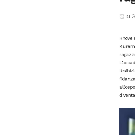
21 G
Rhove s
Kuremin
ragazzi
L’acca
l’esibi
fidanza
all’osp
diventa