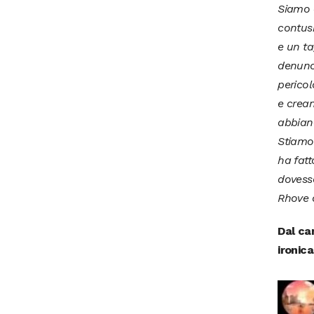
Siamo 
contusi
e un ta
denunc
pericol
e crean
abbian
Stiamo
ha fatt
dovesse
Rhove c
Dal ca
ironic