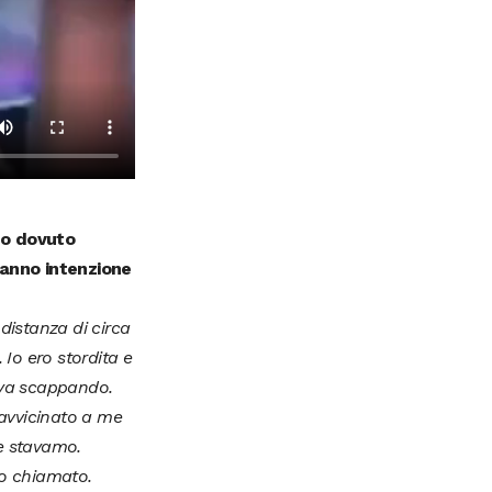
no dovuto
hanno intenzione
distanza di circa
 Io ero stordita e
tava scappando.
 avvicinato a me
me stavamo.
ho chiamato.