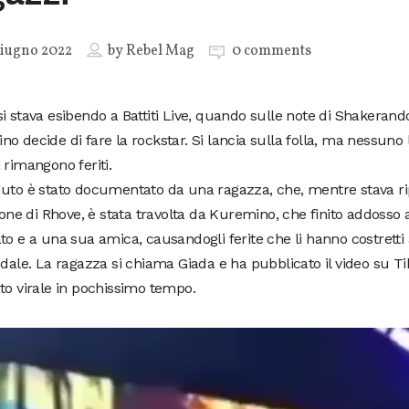
iugno 2022
by
Rebel Mag
0 comments
i stava esibendo a Battiti Live, quando sulle note di Shakerand
o decide di fare la rockstar. Si lancia sulla folla, ma nessuno 
 rimangono feriti.
duto è stato documentato da una ragazza, che, mentre stava 
zione di Rhove, è stata travolta da Kuremino, che finito addosso
to e a una sua amica, causandogli ferite che li hanno costretti 
edale. La ragazza si chiama Giada e ha pubblicato il video su T
to virale in pochissimo tempo.