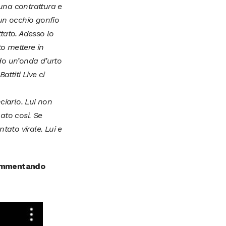
una contrattura e
a un occhio gonfio
tato. Adesso lo
o mettere in
do un’onda d’urto
ttiti Live ci
iarlo. Lui non
ato così. Se
tato virale. Lui e
 commentando