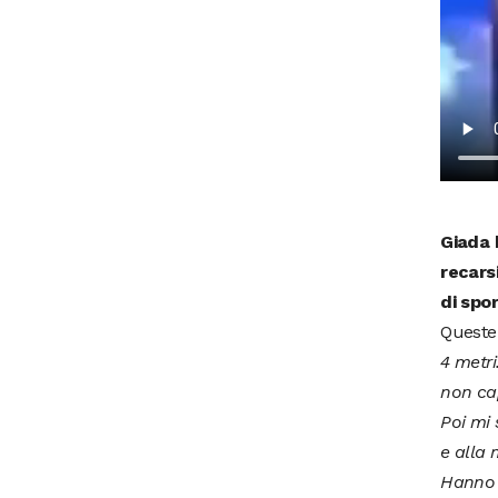
Giada 
recars
di spo
Queste 
4 metri
non cap
Poi mi 
e alla 
Hanno m