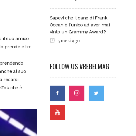
Sapevi che il cane di Frank
Ocean è l’unico ad aver mai
vinto un Grammy Award?
o il suo amico
3 mesi ago
lo prende e tre
riprendendo
FOLLOW US #REBELMAG
 anche al suo
a recarsi
ikTok che è