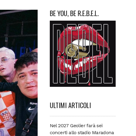
BE YOU, BE R.E.B.E.L.
ULTIMI ARTICOLI
Nel 2027 Geolier farà sei
concerti allo stadio Maradona