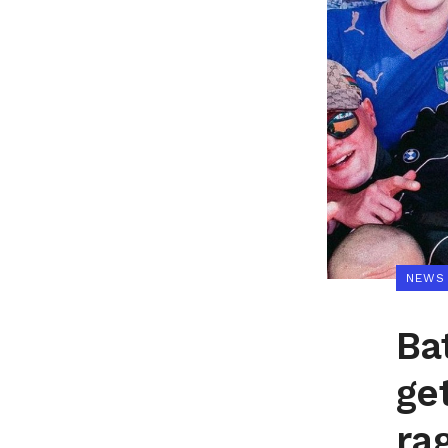
NEWS
Ba
ge
ra