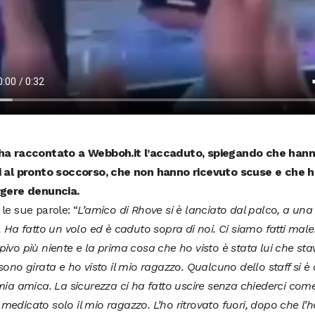
ha raccontato a Webboh.it l’accaduto, spiegando che han
i al pronto soccorso, che non hanno ricevuto scuse e che 
rgere denuncia.
le sue parole: “
L’amico di Rhove si è lanciato dal palco, a una 
. Ha fatto un volo ed è caduto sopra di noi. Ci siamo fatti male.
ivo più niente e la prima cosa che ho visto è stata lui che s
sono girata e ho visto il mio ragazzo. Qualcuno dello staff si è
mia amica. La sicurezza ci ha fatto uscire senza chiederci co
edicato solo il mio ragazzo. L’ho ritrovato fuori, dopo che l’