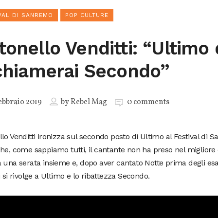
VAL DI SANREMO
POP CULTURE
tonello Venditti: “Ultimo 
 chiamerai Secondo”
ebbraio 2019
by
Rebel Mag
0 comments
lo Venditti ironizza sul secondo posto di Ultimo al Festival di
he, come sappiamo tutti, il cantante non ha preso nel migliore 
 una serata insieme e, dopo aver cantato Notte prima degli es
i si rivolge a Ultimo e lo ribattezza Secondo.