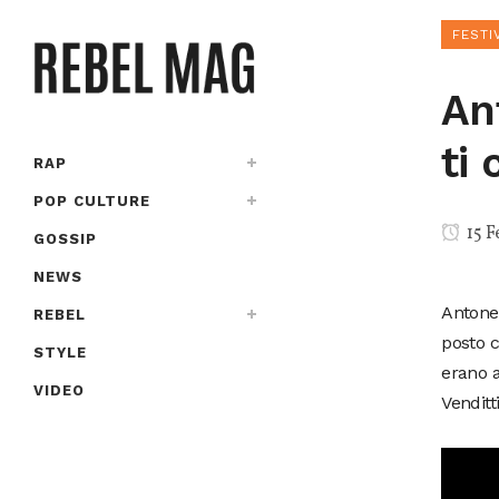
FESTI
An
ti
RAP
POP CULTURE
15 F
GOSSIP
NEWS
Antonel
REBEL
posto c
STYLE
erano a
VIDEO
Venditt