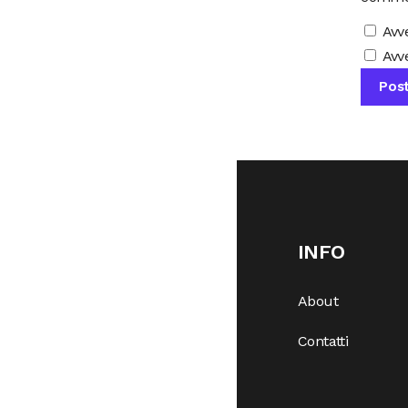
Avv
Avve
INFO
About
Contatti