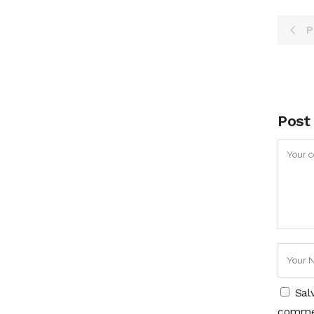
P
Post
Sal
comme