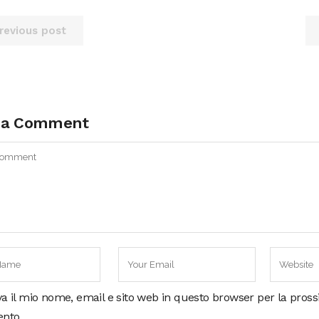
revious post
 a Comment
va il mio nome, email e sito web in questo browser per la pros
nto.