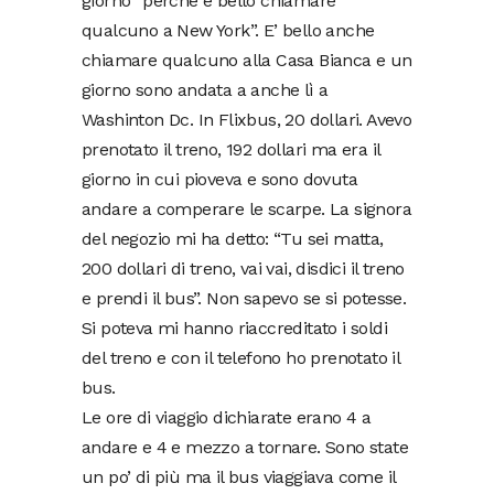
giorno “perchè è bello chiamare
qualcuno a New York”. E’ bello anche
chiamare qualcuno alla Casa Bianca e un
giorno sono andata a anche lì a
Washinton Dc. In Flixbus, 20 dollari. Avevo
prenotato il treno, 192 dollari ma era il
giorno in cui pioveva e sono dovuta
andare a comperare le scarpe. La signora
del negozio mi ha detto: “Tu sei matta,
200 dollari di treno, vai vai, disdici il treno
e prendi il bus”. Non sapevo se si potesse.
Si poteva mi hanno riaccreditato i soldi
del treno e con il telefono ho prenotato il
bus.
Le ore di viaggio dichiarate erano 4 a
andare e 4 e mezzo a tornare. Sono state
un po’ di più ma il bus viaggiava come il